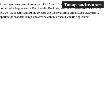
Товар закінчився
Товар закінчився
Товар закінчився
 платівки; закордонні видання з США та ЄС на всіх носіях. В магазині
 нові Indie Pop релізи, а Psychedelic Rock від лейбла Robustfellow лежить по
ись до нас із запитанням щодо замовлення музичних видань, які відсутні на
ві працює доставляння кур’єром та самовивіз, також можна отримати