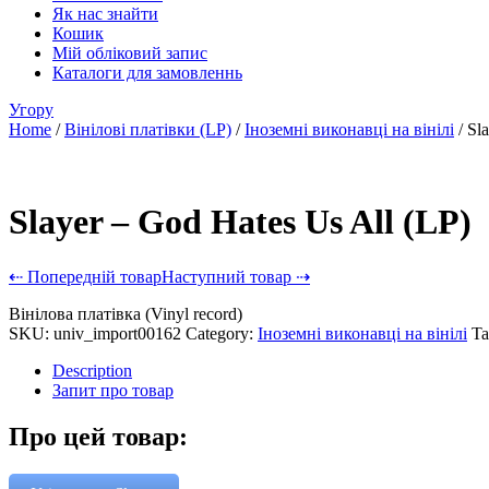
Як нас знайти
Кошик
Мій обліковий запис
Каталоги для замовленнь
Угору
Home
/
Вінілові платівки (LP)
/
Іноземні виконавці на вінілі
/ Sl
Slayer – God Hates Us All (LP)
⇠ Попередній товар
Наступний товар ⇢
Вінілова платівка (Vinyl record)
SKU:
univ_import00162
Category:
Іноземні виконавці на вінілі
Ta
Description
Запит про товар
Про цей товар: