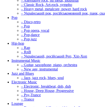
– Alternative rock, nu metal, industrial
– Classic Rock, Art-rock, sympho
– Heavy metal, metalcore, power, hard rock
– Український рок, російськомовний рок, панк, ска
Pop
– Disco,retro
– Pop
– Pop opera, vocal
– Pop,dance
– Pop,jazz
Hip-hop
– Rap
– RnB
– Український, російський Реп, Хіп-Хоп
Instrumental Music
– Guitar, saxophone, piano, orchestra
– New age, instrumental
Jazz and Blues
– Jazz, jazz rock, blues, soul
Electronic Music
– Electronic, breakbeat, dnb, dub
– House, Deep House, Progressive
– Psy-Trance
– Trance
Lounge