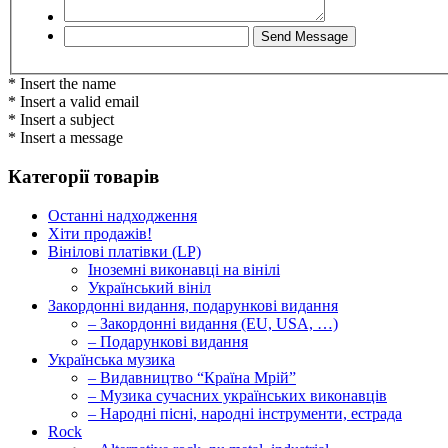
* Insert the name
* Insert a valid email
* Insert a subject
* Insert a message
Категорії товарів
Останні надходження
Хіти продажів!
Вінілові платівки (LP)
Іноземні виконавці на вінілі
Український вініл
Закордонні видання, подарункові видання
– Закордонні видання (EU, USA, …)
– Подарункові видання
Українська музика
– Видавництво “Країна Мрій”
– Музика сучасних українських виконавців
– Народні пісні, народні інструменти, естрада
Rock