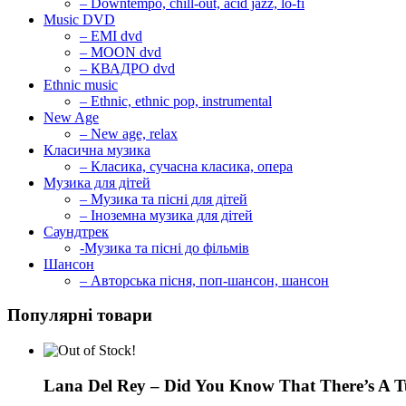
– Downtempo, chill-out, acid jazz, lo-fi
Music DVD
– EMI dvd
– MOON dvd
– КВАДРО dvd
Ethnic music
– Ethnic, ethnic pop, instrumental
New Age
– New age, relax
Класична музика
– Класика, сучасна класика, опера
Музика для дітей
– Музика та пісні для дітей
– Іноземна музика для дітей
Саундтрек
-Музика та пісні до фільмів
Шансон
– Авторська пісня, поп-шансон, шансон
Популярні товари
Lana Del Rey – Did You Know That There’s A T