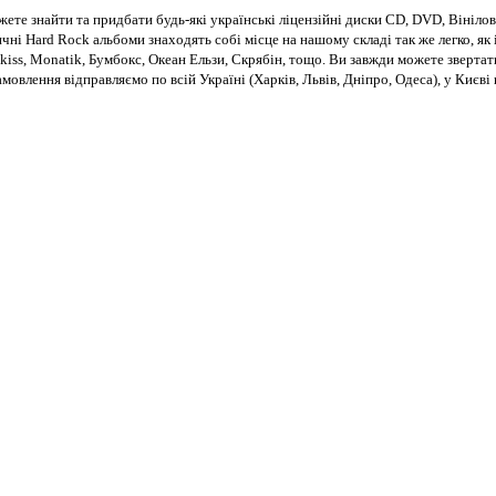
те знайти та придбати будь-які українські ліцензійні диски CD, DVD, Вінілові
чні Hard Rock альбоми знаходять собі місце на нашому складі так же легко, як і
kiss, Monatik, Бумбокс, Океан Ельзи, Скрябін, тощо. Ви завжди можете звертат
Замовлення відправляємо по всій Україні (Харків, Львів, Дніпро, Одеса), у Киє