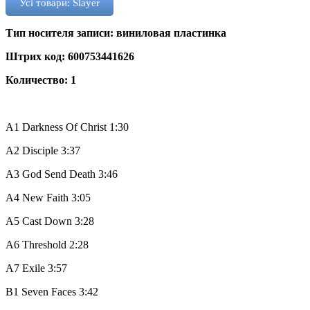
Усі товари: Slayer
Тип носителя записи: виниловая пластинка
Штрих код: 600753441626
Количество: 1
A1
Darkness Of Christ
1:30
A2
Disciple
3:37
A3
God Send Death
3:46
A4
New Faith
3:05
A5
Cast Down
3:28
A6
Threshold
2:28
A7
Exile
3:57
B1
Seven Faces
3:42