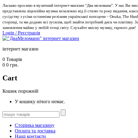
Ласкаво просимо в музичний інтернет-магазин “Два меломани”. У нас Ви зможе
представлена ліцензійна музика незалежно від її стилю та року видання, класи
сусідству з усіма останніми релізами української попсцени – Onuka, The Hard
сторінці, та ми додамо всі зусилля, щоб знайти потрібний диск чи платівку. 
замовлення майже у любій точці світу. Слухайте якісну музику, гарного дня!
Login
/
Реєстрація
інтернет магазин
0
Товарів
0
0
грн.
Cart
Кошик порожній
У кошику нічого немає.
Сторінка магазину
Оплата та доставка
Наші контакти