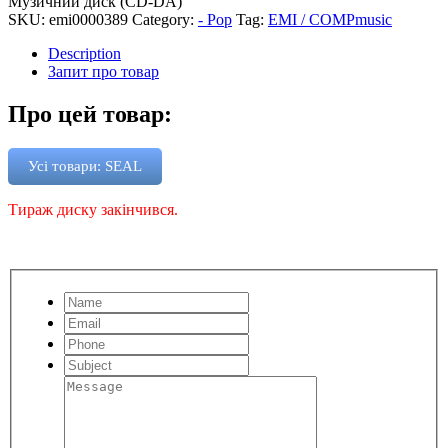
Музичний диск (CD-DA)
SKU:
emi0000389
Category:
- Pop
Tag:
EMI / COMPmusic
Description
Запит про товар
Про цей товар:
Усі товари: SEAL
Тираж диску закінчився.