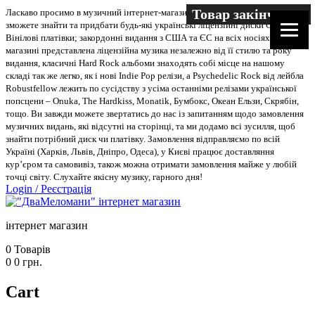
Товар закінчився
Ласкаво просимо в музичний інтернет-магазин “Два меломани”. У нас Ви
зможете знайти та придбати будь-які українські ліцензійні диски CD, DVD,
Вінілові платівки; закордонні видання з США та ЄС на всіх носіях. В
магазині представлена ліцензійна музика незалежно від її стилю та року
видання, класичні Hard Rock альбоми знаходять собі місце на нашому
складі так же легко, як і нові Indie Pop релізи, а Psychedelic Rock від лейбла
Robustfellow лежить по сусідству з усіма останніми релізами української
попсцени – Onuka, The Hardkiss, Monatik, Бумбокс, Океан Ельзи, Скрябін,
тощо. Ви завжди можете звертатись до нас із запитанням щодо замовлення
музичних видань, які відсутні на сторінці, та ми додамо всі зусилля, щоб
знайти потрібний диск чи платівку. Замовлення відправляємо по всій
Україні (Харків, Львів, Дніпро, Одеса), у Києві працює доставляння
кур’єром та самовивіз, також можна отримати замовлення майже у любій
точці світу. Слухайте якісну музику, гарного дня!
Login
/
Реєстрація
інтернет магазин
0
Товарів
0
0
грн.
Cart