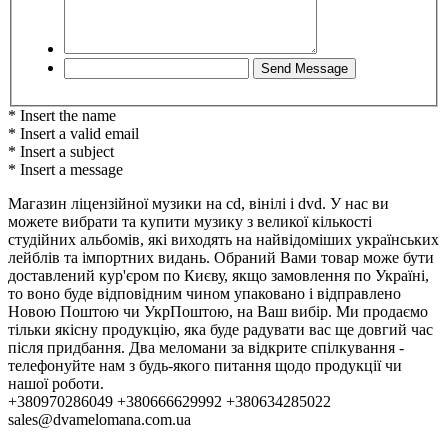
* Insert the name
* Insert a valid email
* Insert a subject
* Insert a message
Магазин ліцензійної музики на cd, вінілі і dvd. У нас ви
можете вибрати та купити музику з великої кількості
студійних альбомів, які виходять на найвідоміших українських
лейблів та імпортних видань. Обраний Вами товар може бути
доставлений кур'єром по Києву, якщо замовлення по Україні,
то воно буде відповідним чином упаковано і відправлено
Новою Поштою чи УкрПоштою, на Ваш вибір. Ми продаємо
тільки якісну продукцію, яка буде радувати вас ще довгий час
після придбання. Два меломани за відкрите спілкування -
телефонуйте нам з будь-якого питання щодо продукції чи
нашої роботи.
+380970286049 +380666629992 +380634285022
sales@dvamelomana.com.ua