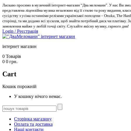
Ласкаво просимо в музичний інтернет-магазин “Два меломани”. У нас Ви зможе
представлена ліцензійна музика незалежно від її стилю та року видання, класи
сусідству з усіма останніми релізами української попсцени – Onuka, The Hard
сторінці, та ми додамо всі зусилля, щоб знайти потрібний диск чи платівку. 
замовлення майже у любій точці світу. Слухайте якісну музику, гарного дня!
Login
/
Реєстрація
інтернет магазин
0
Товарів
0
0
грн.
Cart
Кошик порожній
У кошику нічого немає.
Сторінка магазину
Оплата та доставка
Наші контакти