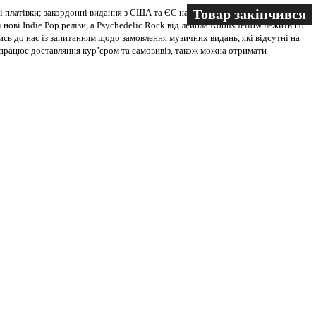
Товар закінчився
Товар закінчився
 платівки; закордонні видання з США та ЄС на всіх носіях. В магазині
 нові Indie Pop релізи, а Psychedelic Rock від лейбла Robustfellow лежить по
ись до нас із запитанням щодо замовлення музичних видань, які відсутні на
ві працює доставляння кур’єром та самовивіз, також можна отримати