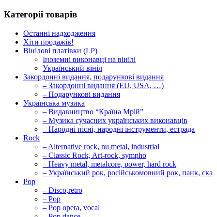
Категорії товарів
Останні надходження
Хіти продажів!
Вінілові платівки (LP)
Іноземні виконавці на вінілі
Український вініл
Закордонні видання, подарункові видання
– Закордонні видання (EU, USA, …)
– Подарункові видання
Українська музика
– Видавництво “Країна Мрій”
– Музика сучасних українських виконавців
– Народні пісні, народні інструменти, естрада
Rock
– Alternative rock, nu metal, industrial
– Classic Rock, Art-rock, sympho
– Heavy metal, metalcore, power, hard rock
– Український рок, російськомовний рок, панк, ска
Pop
– Disco,retro
– Pop
– Pop opera, vocal
– Pop,dance