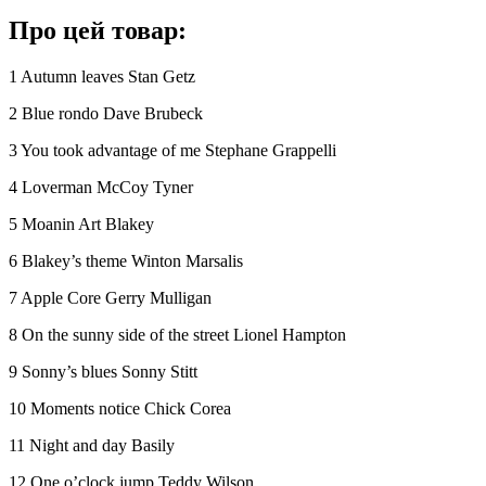
Про цей товар:
1 Autumn leaves Stan Getz
2 Blue rondo Dave Brubeck
3 You took advantage of me Stephane Grappelli
4 Loverman McCoy Tyner
5 Moanin Art Blakey
6 Blakey’s theme Winton Marsalis
7 Apple Core Gerry Mulligan
8 On the sunny side of the street Lionel Hampton
9 Sonny’s blues Sonny Stitt
10 Moments notice Chick Corea
11 Night and day Basily
12 One o’clock jump Teddy Wilson