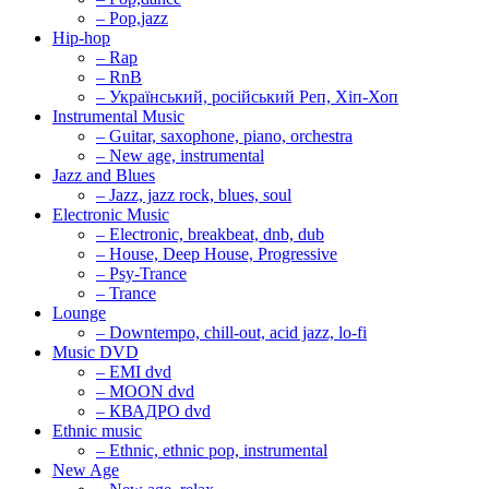
– Pop,jazz
Hip-hop
– Rap
– RnB
– Український, російський Реп, Хіп-Хоп
Instrumental Music
– Guitar, saxophone, piano, orchestra
– New age, instrumental
Jazz and Blues
– Jazz, jazz rock, blues, soul
Electronic Music
– Electronic, breakbeat, dnb, dub
– House, Deep House, Progressive
– Psy-Trance
– Trance
Lounge
– Downtempo, chill-out, acid jazz, lo-fi
Music DVD
– EMI dvd
– MOON dvd
– КВАДРО dvd
Ethnic music
– Ethnic, ethnic pop, instrumental
New Age