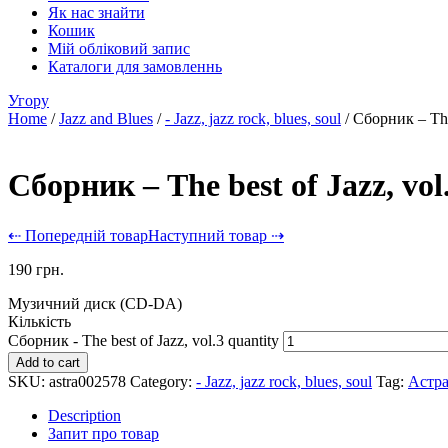
Як нас знайти
Кошик
Мій обліковий запис
Каталоги для замовленнь
Угору
Home
/
Jazz and Blues
/
- Jazz, jazz rock, blues, soul
/ Сборник – The 
Сборник – The best of Jazz, vol
⇠ Попередній товар
Наступний товар ⇢
190
грн.
Музичний диск (CD-DA)
Кількість
Сборник - The best of Jazz, vol.3 quantity
Add to cart
SKU:
astra002578
Category:
- Jazz, jazz rock, blues, soul
Tag:
Астра
Description
Запит про товар