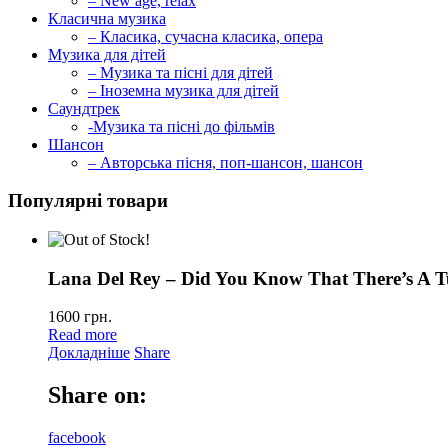
– New age, relax
Класична музика
– Класика, сучасна класика, опера
Музика для дітей
– Музика та пісні для дітей
– Іноземна музика для дітей
Саундтрек
-Музика та пісні до фільмів
Шансон
– Авторська пісня, поп-шансон, шансон
Популярні товари
Lana Del Rey – Did You Know That There’s A T
1600
грн.
Read more
Докладніше
Share
Share on:
facebook