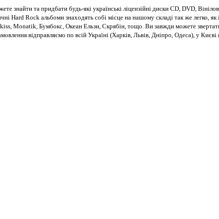
те знайти та придбати будь-які українські ліцензійні диски CD, DVD, Вінілові
чні Hard Rock альбоми знаходять собі місце на нашому складі так же легко, як і
kiss, Monatik, Бумбокс, Океан Ельзи, Скрябін, тощо. Ви завжди можете звертат
Замовлення відправляємо по всій Україні (Харків, Львів, Дніпро, Одеса), у Киє