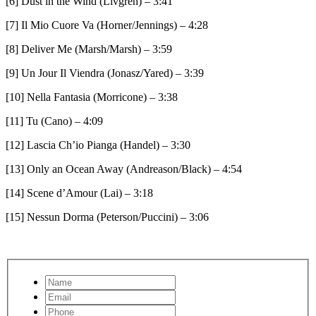
[6] Dust in the Wind (Livgren) – 3:41
[7] Il Mio Cuore Va (Horner/Jennings) – 4:28
[8] Deliver Me (Marsh/Marsh) – 3:59
[9] Un Jour Il Viendra (Jonasz/Yared) – 3:39
[10] Nella Fantasia (Morricone) – 3:38
[11] Tu (Cano) – 4:09
[12] Lascia Ch’io Pianga (Handel) – 3:30
[13] Only an Ocean Away (Andreason/Black) – 4:54
[14] Scene d’Amour (Lai) – 3:18
[15] Nessun Dorma (Peterson/Puccini) – 3:06