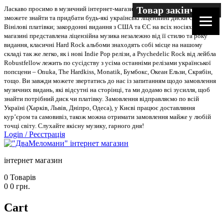
Товар закінчився
Ласкаво просимо в музичний інтернет-магазин “Два меломани”. У нас Ви
зможете знайти та придбати будь-які українські ліцензійні диски CD, DVD,
Вінілові платівки; закордонні видання з США та ЄС на всіх носіях. В
магазині представлена ліцензійна музика незалежно від її стилю та року
видання, класичні Hard Rock альбоми знаходять собі місце на нашому
складі так же легко, як і нові Indie Pop релізи, а Psychedelic Rock від лейбла
Robustfellow лежить по сусідству з усіма останніми релізами української
попсцени – Onuka, The Hardkiss, Monatik, Бумбокс, Океан Ельзи, Скрябін,
тощо. Ви завжди можете звертатись до нас із запитанням щодо замовлення
музичних видань, які відсутні на сторінці, та ми додамо всі зусилля, щоб
знайти потрібний диск чи платівку. Замовлення відправляємо по всій
Україні (Харків, Львів, Дніпро, Одеса), у Києві працює доставляння
кур’єром та самовивіз, також можна отримати замовлення майже у любій
точці світу. Слухайте якісну музику, гарного дня!
Login
/
Реєстрація
інтернет магазин
0
Товарів
0
0
грн.
Cart