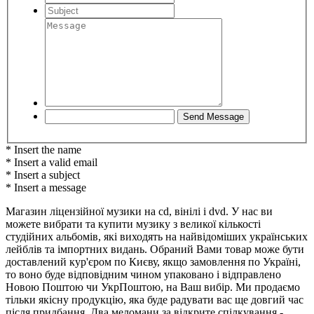
* Insert the name
* Insert a valid email
* Insert a subject
* Insert a message
Магазин ліцензійної музики на cd, вінілі і dvd. У нас ви
можете вибрати та купити музику з великої кількості
студійних альбомів, які виходять на найвідоміших українських
лейблів та імпортних видань. Обраний Вами товар може бути
доставлений кур'єром по Києву, якщо замовлення по Україні,
то воно буде відповідним чином упаковано і відправлено
Новою Поштою чи УкрПоштою, на Ваш вибір. Ми продаємо
тільки якісну продукцію, яка буде радувати вас ще довгий час
після придбання. Два меломани за відкрите спілкування -