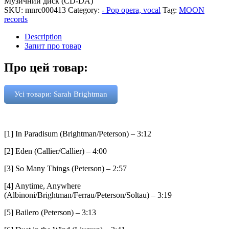
Музичний диск (CD-DA)
SKU:
mnrc000413
Category:
- Pop opera, vocal
Tag:
MOON
records
Description
Запит про товар
Про цей товар:
Усі товари: Sarah Brightman
[1] In Paradisum (Brightman/Peterson) – 3:12
[2] Eden (Callier/Callier) – 4:00
[3] So Many Things (Peterson) – 2:57
[4] Anytime, Anywhere
(Albinoni/Brightman/Ferrau/Peterson/Soltau) – 3:19
[5] Bailero (Peterson) – 3:13