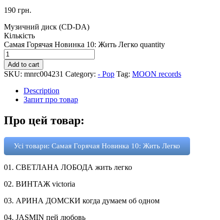
190
грн.
Музичний диск (CD-DA)
Кількість
Самая Горячая Новинка 10: Жить Легко quantity
Add to cart
SKU:
mnrc004231
Category:
- Pop
Tag:
MOON records
Description
Запит про товар
Про цей товар:
Усі товари: Самая Горячая Новинка 10: Жить Легко
01. СВЕТЛАНА ЛОБОДА жить легко
02. ВИНТАЖ victoria
03. АРИНА ДОМСКИ когда думаем об одном
04. JASMIN пей любовь