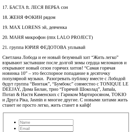
17. БАСТА ft. ЛЕСЯ ВЕРБА сон
18. ЖЕНЯ ФОКИН рядом
19. MAX LORENS эй, девченка
20. МАНЯ микрофон (rmx LALO PROJECT)
21. группа ЮРИЯ ФЕДОТОВА уплывай
Светлана Лобода и ее новый безумный хит “Жить легко”
взрывают застывшие после долгой зимы сердца меломанов и
открывают новый сезон горячих хитов! “Самая горячая
новинка 10” – это бесспорное попадание в десяточку
популярной музыки. Разогревать публику вместе с Лободой
будут группа “Винтаж”, “Бумбокс” совместно с TONIQUE LE
DEEJAY, Дима Билан, трио “Горячий Шоколад”, Jamala,
Потап & Настя Каменских с Гариком Мартиросяном, TOKIO
и Друга Ріка, Jasmin и многие другие. С новыми хитами жить
станет не просто легко, жить станет в кайф!