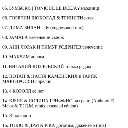
05. БУМБОКС | TONIQUE LE DEEJAY наодинці
06. ГОРЯЧИЙ ШОКОЛАД & ТРИНИТИ розы
07. ДИМА БИЛАН lady (voguesound rmx)
08. JAMALA маменькин сынок
09. АНИ ЛОРАК И ТИМУР РОДРИГЕЗ увлечение
10. МАКSИМ дорога
11. ВИТАЛИЙ КОЗЛОВСКИЙ только рядом
12. ПОТАП & НАСТЯ КАМЕНСКИХ и ГАРИК
МАРТИРОСЯН сирелис
13. 4 КОРОЛЯ её нет
14. KISHE & ПОЛИНА ГРИФФИС на грани (Anthony El
Mejor & Ti[1].M. remix extended edition)
15. RI холодно
16. ТОКIO & ДРУГА РІКА догоним, доженемо (rmx)