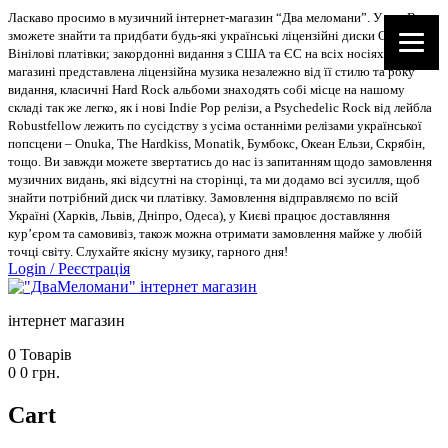
Ласкаво просимо в музичний інтернет-магазин “Два меломани”. У нас Ви
зможете знайти та придбати будь-які українські ліцензійні диски CD, DVD,
Вінілові платівки; закордонні видання з США та ЄС на всіх носіях. В
магазині представлена ліцензійна музика незалежно від її стилю та року
видання, класичні Hard Rock альбоми знаходять собі місце на нашому
складі так же легко, як і нові Indie Pop релізи, а Psychedelic Rock від лейбла
Robustfellow лежить по сусідству з усіма останніми релізами української
попсцени – Onuka, The Hardkiss, Monatik, Бумбокс, Океан Ельзи, Скрябін,
тощо. Ви завжди можете звертатись до нас із запитанням щодо замовлення
музичних видань, які відсутні на сторінці, та ми додамо всі зусилля, щоб
знайти потрібний диск чи платівку. Замовлення відправляємо по всій
Україні (Харків, Львів, Дніпро, Одеса), у Києві працює доставляння
кур’єром та самовивіз, також можна отримати замовлення майже у любій
точці світу. Слухайте якісну музику, гарного дня!
Login
/
Реєстрація
інтернет магазин
0
Товарів
0
0
грн.
Cart