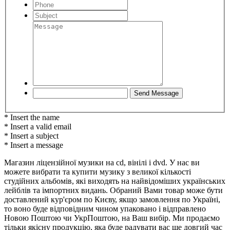
* Insert the name
* Insert a valid email
* Insert a subject
* Insert a message
Магазин ліцензійної музики на cd, вінілі і dvd. У нас ви
можете вибрати та купити музику з великої кількості
студійних альбомів, які виходять на найвідоміших українських
лейблів та імпортних видань. Обраний Вами товар може бути
доставлений кур'єром по Києву, якщо замовлення по Україні,
то воно буде відповідним чином упаковано і відправлено
Новою Поштою чи УкрПоштою, на Ваш вибір. Ми продаємо
тільки якісну продукцію, яка буде радувати вас ще довгий час