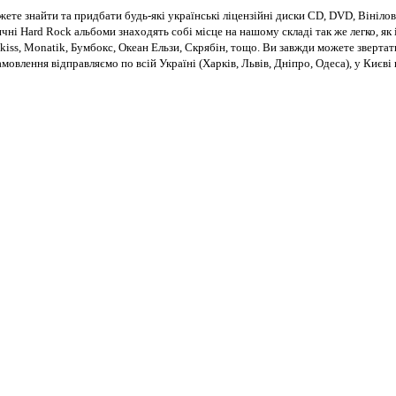
те знайти та придбати будь-які українські ліцензійні диски CD, DVD, Вінілові
чні Hard Rock альбоми знаходять собі місце на нашому складі так же легко, як і
kiss, Monatik, Бумбокс, Океан Ельзи, Скрябін, тощо. Ви завжди можете звертат
Замовлення відправляємо по всій Україні (Харків, Львів, Дніпро, Одеса), у Киє