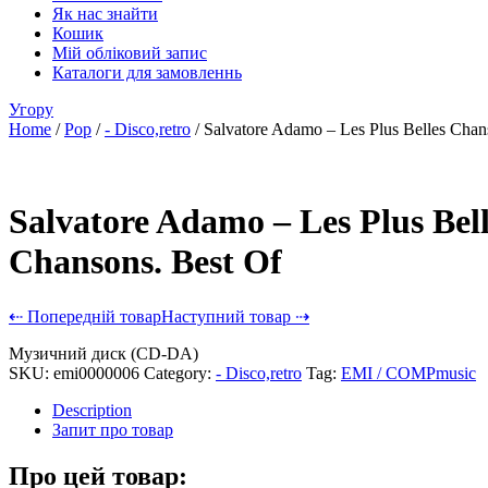
Як нас знайти
Кошик
Мій обліковий запис
Каталоги для замовленнь
Угору
Home
/
Pop
/
- Disco,retro
/ Salvatore Adamo – Les Plus Belles Chan
Salvatore Adamo – Les Plus Bell
Chansons. Best Of
⇠ Попередній товар
Наступний товар ⇢
Музичний диск (CD-DA)
SKU:
emi0000006
Category:
- Disco,retro
Tag:
EMI / COMPmusic
Description
Запит про товар
Про цей товар: