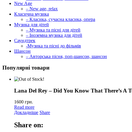
New Age
– New age, relax
Класична музика
– Класика, сучасна класика, опера
Музика для дітей
– Музика та пісні для дітей
– Іноземна музика для дітей
Саундтрек
-Музика та пісні до фільмів
Шансон
– Авторська пісня, поп-шансон, шансон
Популярні товари
Lana Del Rey – Did You Know That There’s A T
1600
грн.
Read more
Докладніше
Share
Share on: