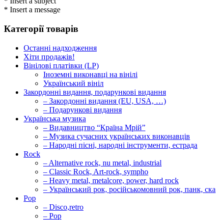
* Insert a subject
* Insert a message
Категорії товарів
Останні надходження
Хіти продажів!
Вінілові платівки (LP)
Іноземні виконавці на вінілі
Український вініл
Закордонні видання, подарункові видання
– Закордонні видання (EU, USA, …)
– Подарункові видання
Українська музика
– Видавництво “Країна Мрій”
– Музика сучасних українських виконавців
– Народні пісні, народні інструменти, естрада
Rock
– Alternative rock, nu metal, industrial
– Classic Rock, Art-rock, sympho
– Heavy metal, metalcore, power, hard rock
– Український рок, російськомовний рок, панк, ска
Pop
– Disco,retro
– Pop