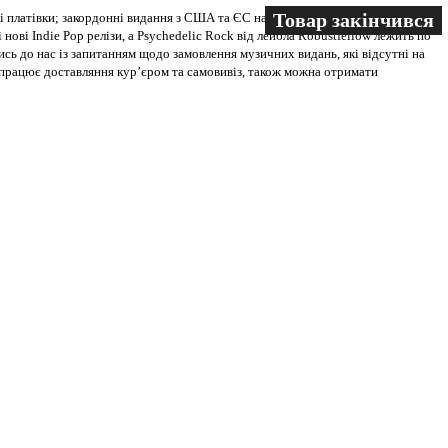
Товар закінчився
Товар закінчився
Товар закінчився
 платівки; закордонні видання з США та ЄС на всіх носіях. В магазині
 нові Indie Pop релізи, а Psychedelic Rock від лейбла Robustfellow лежить по
ись до нас із запитанням щодо замовлення музичних видань, які відсутні на
ві працює доставляння кур’єром та самовивіз, також можна отримати