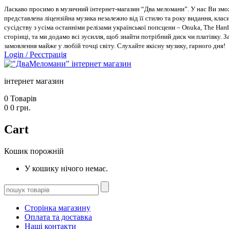
Ласкаво просимо в музичний інтернет-магазин “Два меломани”. У нас Ви зможе
представлена ліцензійна музика незалежно від її стилю та року видання, класи
сусідству з усіма останніми релізами української попсцени – Onuka, The Hard
сторінці, та ми додамо всі зусилля, щоб знайти потрібний диск чи платівку. 
замовлення майже у любій точці світу. Слухайте якісну музику, гарного дня!
Login
/
Реєстрація
інтернет магазин
0
Товарів
0
0
грн.
Cart
Кошик порожній
У кошику нічого немає.
Сторінка магазину
Оплата та доставка
Наші контакти