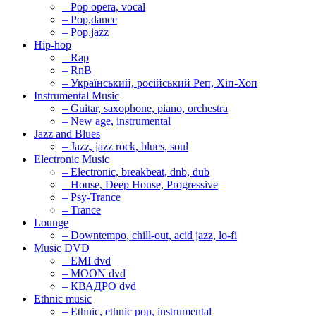
– Pop opera, vocal
– Pop,dance
– Pop,jazz
Hip-hop
– Rap
– RnB
– Український, російський Реп, Хіп-Хоп
Instrumental Music
– Guitar, saxophone, piano, orchestra
– New age, instrumental
Jazz and Blues
– Jazz, jazz rock, blues, soul
Electronic Music
– Electronic, breakbeat, dnb, dub
– House, Deep House, Progressive
– Psy-Trance
– Trance
Lounge
– Downtempo, chill-out, acid jazz, lo-fi
Music DVD
– EMI dvd
– MOON dvd
– КВАДРО dvd
Ethnic music
– Ethnic, ethnic pop, instrumental