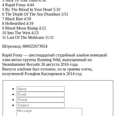
3 Stick To Your Guns 4:56
4 Rapid Foray 4:44
5 By The Blood In Your Heart 5:10
6 The Depth Of The Sea (Nautilus) 3:51
7 Black Bart 4:59
8 Hellestrified 4:19
9 Blood Moon Rising 4:12
10 Into The West 4:23
11 Last Of The Mohicans 11:11
Штрихкод: 886922673924
Rapid Foray — шестнадцатый студийный альбом немецкой
хэви-метал группы Running Wild, выпущенный на
Steamhammer Records 26 августа 2016 года.
Выпуск альбома был отложен, из-за травмы плеча,
полученной Рольфом Каспареком в 2014 год