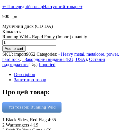
⇠ Попередній товар
Наступний товар ⇢
900
грн.
Музичний диск (CD-DA)
Кількість
Running Wild - Rapid Foray (Import) quantity
Add to cart
SKU:
import9052
Categories:
- Heavy metal, metalcore, power,
hard rock
,
- Закордонні видання (EU, USA)
,
Останні
надходження
Tag:
Imported
Description
Запит про товар
Про цей товар:
Усі товари: Running Wild
1 Black Skies, Red Flag 4:35
2 Warmongers 4:19