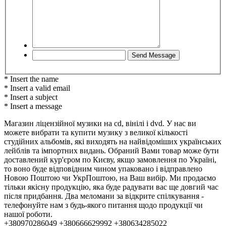
* Insert the name
* Insert a valid email
* Insert a subject
* Insert a message
Магазин ліцензійної музики на cd, вінілі і dvd. У нас ви
можете вибрати та купити музику з великої кількості
студійних альбомів, які виходять на найвідоміших українських
лейблів та імпортних видань. Обраний Вами товар може бути
доставлений кур'єром по Києву, якщо замовлення по Україні,
то воно буде відповідним чином упаковано і відправлено
Новою Поштою чи УкрПоштою, на Ваш вибір. Ми продаємо
тільки якісну продукцію, яка буде радувати вас ще довгий час
після придбання. Два меломани за відкрите спілкування -
телефонуйте нам з будь-якого питання щодо продукції чи
нашої роботи.
+380970286049 +380666629992 +380634285022