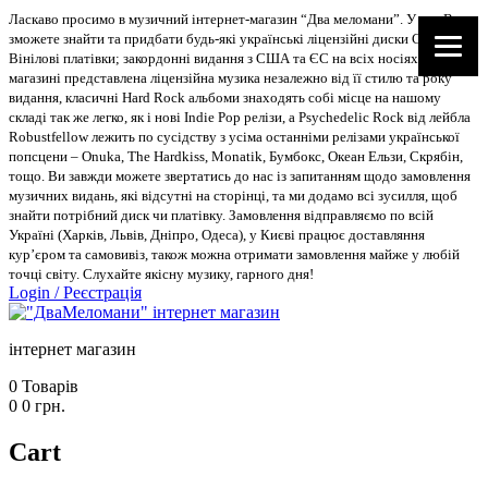
Ласкаво просимо в музичний інтернет-магазин “Два меломани”. У нас Ви
зможете знайти та придбати будь-які українські ліцензійні диски CD, DVD,
Вінілові платівки; закордонні видання з США та ЄС на всіх носіях. В
магазині представлена ліцензійна музика незалежно від її стилю та року
видання, класичні Hard Rock альбоми знаходять собі місце на нашому
складі так же легко, як і нові Indie Pop релізи, а Psychedelic Rock від лейбла
Robustfellow лежить по сусідству з усіма останніми релізами української
попсцени – Onuka, The Hardkiss, Monatik, Бумбокс, Океан Ельзи, Скрябін,
тощо. Ви завжди можете звертатись до нас із запитанням щодо замовлення
музичних видань, які відсутні на сторінці, та ми додамо всі зусилля, щоб
знайти потрібний диск чи платівку. Замовлення відправляємо по всій
Україні (Харків, Львів, Дніпро, Одеса), у Києві працює доставляння
кур’єром та самовивіз, також можна отримати замовлення майже у любій
точці світу. Слухайте якісну музику, гарного дня!
Login
/
Реєстрація
інтернет магазин
0
Товарів
0
0
грн.
Cart