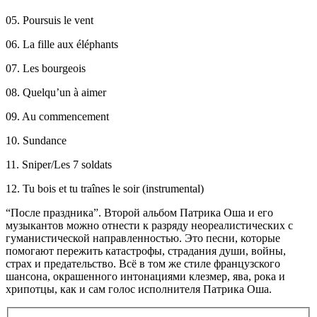
05. Poursuis le vent
06. La fille aux éléphants
07. Les bourgeois
08. Quelqu’un à aimer
09. Au commencement
10. Sundance
11. Sniper/Les 7 soldats
12. Tu bois et tu traînes le soir (instrumental)
“После праздника”. Второй альбом Патрика Оша и его
музыкантов можно отнести к разряду неореалистических с
гуманистической направленностью. Это песни, которые
помогают пережить катастрофы, страдания души, войны,
страх и предательство. Всё в том же стиле французского
шансона, окрашенного интонациями клезмер, ява, рока и
хрипотцы, как и сам голос исполнителя Патрика Оша.