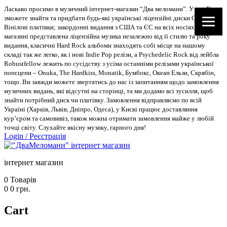
Ласкаво просимо в музичний інтернет-магазин “Два меломани”. У нас Ви
зможете знайти та придбати будь-які українські ліцензійні диски CD, DVD,
Вінілові платівки; закордонні видання з США та ЄС на всіх носіях. В
магазині представлена ліцензійна музика незалежно від її стилю та року
видання, класичні Hard Rock альбоми знаходять собі місце на нашому
складі так же легко, як і нові Indie Pop релізи, а Psychedelic Rock від лейбла
Robustfellow лежить по сусідству з усіма останніми релізами української
попсцени – Onuka, The Hardkiss, Monatik, Бумбокс, Океан Ельзи, Скрябін,
тощо. Ви завжди можете звертатись до нас із запитанням щодо замовлення
музичних видань, які відсутні на сторінці, та ми додамо всі зусилля, щоб
знайти потрібний диск чи платівку. Замовлення відправляємо по всій
Україні (Харків, Львів, Дніпро, Одеса), у Києві працює доставляння
кур’єром та самовивіз, також можна отримати замовлення майже у любій
точці світу. Слухайте якісну музику, гарного дня!
Login
/
Реєстрація
інтернет магазин
0
Товарів
0
0
грн.
Cart