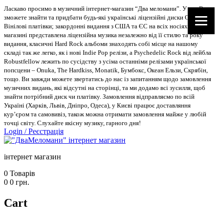
Ласкаво просимо в музичний інтернет-магазин “Два меломани”. У нас Ви
зможете знайти та придбати будь-які українські ліцензійні диски CD, DVD,
Вінілові платівки; закордонні видання з США та ЄС на всіх носіях. В
магазині представлена ліцензійна музика незалежно від її стилю та року
видання, класичні Hard Rock альбоми знаходять собі місце на нашому
складі так же легко, як і нові Indie Pop релізи, а Psychedelic Rock від лейбла
Robustfellow лежить по сусідству з усіма останніми релізами української
попсцени – Onuka, The Hardkiss, Monatik, Бумбокс, Океан Ельзи, Скрябін,
тощо. Ви завжди можете звертатись до нас із запитанням щодо замовлення
музичних видань, які відсутні на сторінці, та ми додамо всі зусилля, щоб
знайти потрібний диск чи платівку. Замовлення відправляємо по всій
Україні (Харків, Львів, Дніпро, Одеса), у Києві працює доставляння
кур’єром та самовивіз, також можна отримати замовлення майже у любій
точці світу. Слухайте якісну музику, гарного дня!
Login
/
Реєстрація
інтернет магазин
0
Товарів
0
0
грн.
Cart