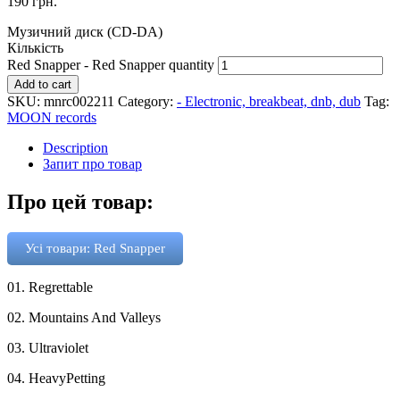
190
грн.
Музичний диск (CD-DA)
Кількість
Red Snapper - Red Snapper quantity
Add to cart
SKU:
mnrc002211
Category:
- Electronic, breakbeat, dnb, dub
Tag:
MOON records
Description
Запит про товар
Про цей товар:
Усі товари: Red Snapper
01. Regrettable
02. Mountains And Valleys
03. Ultraviolet
04. HeavyPetting