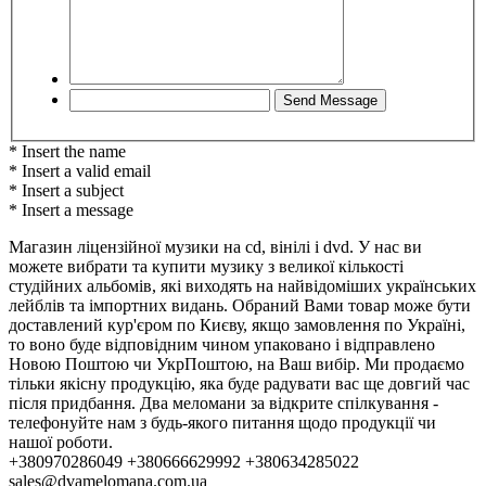
* Insert the name
* Insert a valid email
* Insert a subject
* Insert a message
Магазин ліцензійної музики на cd, вінілі і dvd. У нас ви
можете вибрати та купити музику з великої кількості
студійних альбомів, які виходять на найвідоміших українських
лейблів та імпортних видань. Обраний Вами товар може бути
доставлений кур'єром по Києву, якщо замовлення по Україні,
то воно буде відповідним чином упаковано і відправлено
Новою Поштою чи УкрПоштою, на Ваш вибір. Ми продаємо
тільки якісну продукцію, яка буде радувати вас ще довгий час
після придбання. Два меломани за відкрите спілкування -
телефонуйте нам з будь-якого питання щодо продукції чи
нашої роботи.
+380970286049 +380666629992 +380634285022
sales@dvamelomana.com.ua