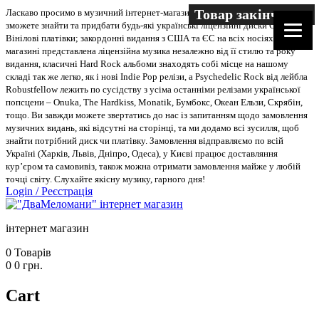
Товар закінчився
Ласкаво просимо в музичний інтернет-магазин “Два меломани”. У нас Ви
зможете знайти та придбати будь-які українські ліцензійні диски CD, DVD,
Вінілові платівки; закордонні видання з США та ЄС на всіх носіях. В
магазині представлена ліцензійна музика незалежно від її стилю та року
видання, класичні Hard Rock альбоми знаходять собі місце на нашому
складі так же легко, як і нові Indie Pop релізи, а Psychedelic Rock від лейбла
Robustfellow лежить по сусідству з усіма останніми релізами української
попсцени – Onuka, The Hardkiss, Monatik, Бумбокс, Океан Ельзи, Скрябін,
тощо. Ви завжди можете звертатись до нас із запитанням щодо замовлення
музичних видань, які відсутні на сторінці, та ми додамо всі зусилля, щоб
знайти потрібний диск чи платівку. Замовлення відправляємо по всій
Україні (Харків, Львів, Дніпро, Одеса), у Києві працює доставляння
кур’єром та самовивіз, також можна отримати замовлення майже у любій
точці світу. Слухайте якісну музику, гарного дня!
Login
/
Реєстрація
інтернет магазин
0
Товарів
0
0
грн.
Cart