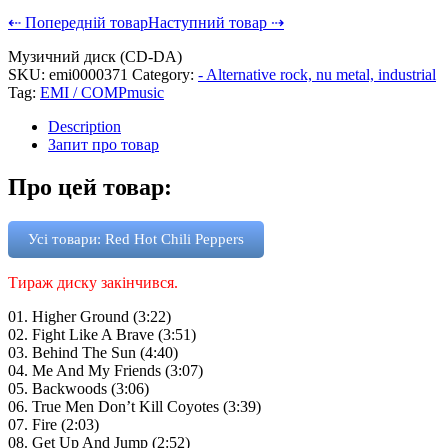
⇠ Попередній товар
Наступний товар ⇢
Музичний диск (CD-DA)
SKU:
emi0000371
Category:
- Alternative rock, nu metal, industrial
Tag:
EMI / COMPmusic
Description
Запит про товар
Про цей товар:
Усі товари: Red Hot Chili Peppers
Тираж диску закінчився.
01. Higher Ground (3:22)
02. Fight Like A Brave (3:51)
03. Behind The Sun (4:40)
04. Me And My Friends (3:07)
05. Backwoods (3:06)
06. True Men Don’t Kill Coyotes (3:39)
07. Fire (2:03)
08. Get Up And Jump (2:52)