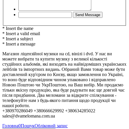
* Insert the name
* Insert a valid email
* Insert a subject
* Insert a message
Магазин ліцензійної музики на cd, вінілі і dvd. У нас ви
можете вибрати та купити музику з великої кількості
студійних альбомів, які виходять на найвідоміших українських
лейблів та імпортних видань. Обраний Вами товар може бути
доставлений кур'єром по Києву, якщо замовлення по Україні,
то воно буде відповідним чином упаковано і відправлено
Новою Поштою чи УкрПоштою, на Ваш вибір. Ми продаємо
тільки якісну продукцію, яка буде радувати вас ще довгий час
після придбання. Два меломани за відкрите спілкування -
телефонуйте нам з будь-якого питання щодо продукції чи
нашої роботи.
+380970286049 +380666629992 +380634285022
sales@dvamelomana.com.ua
Головна
0
Пошук
Обліковий запис