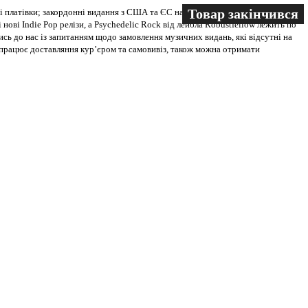
Товар закінчився
Товар закінчився
 платівки; закордонні видання з США та ЄС на всіх носіях. В магазині
 нові Indie Pop релізи, а Psychedelic Rock від лейбла Robustfellow лежить по
ись до нас із запитанням щодо замовлення музичних видань, які відсутні на
ві працює доставляння кур’єром та самовивіз, також можна отримати