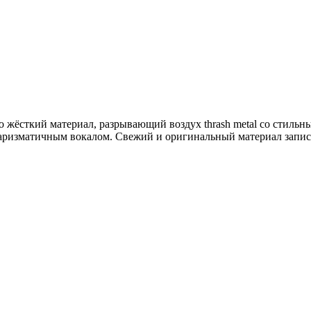
о жёсткий материал, разрывающий воздух thrash metal со стил
 харизматичным вокалом. Cвежий и оригинальный материал за