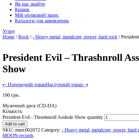
Як нас знайти
Кошик
Мій обліковий запис
Каталоги для замовленнь
Угору
Home
/
Rock
/
- Heavy metal, metalcore, power, hard rock
/ Presiden
President Evil – Thrashnroll As
Show
⇠ Попередній товар
Наступний товар ⇢
190
грн.
Музичний диск (CD-DA)
Кількість
President Evil - Thrashnroll Asshole Show quantity
Add to cart
SKU:
mnrc002072
Category:
- Heavy metal, metalcore, power, hard 
MOON records