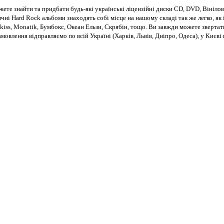
те знайти та придбати будь-які українські ліцензійні диски CD, DVD, Вінілові
чні Hard Rock альбоми знаходять собі місце на нашому складі так же легко, як і
kiss, Monatik, Бумбокс, Океан Ельзи, Скрябін, тощо. Ви завжди можете звертат
Замовлення відправляємо по всій Україні (Харків, Львів, Дніпро, Одеса), у Киє