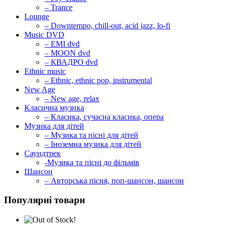
– Trance
Lounge
– Downtempo, chill-out, acid jazz, lo-fi
Music DVD
– EMI dvd
– MOON dvd
– КВАДРО dvd
Ethnic music
– Ethnic, ethnic pop, instrumental
New Age
– New age, relax
Класична музика
– Класика, сучасна класика, опера
Музика для дітей
– Музика та пісні для дітей
– Іноземна музика для дітей
Саундтрек
-Музика та пісні до фільмів
Шансон
– Авторська пісня, поп-шансон, шансон
Популярні товари