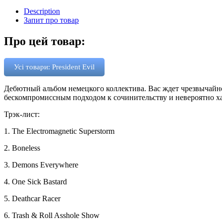
Description
Запит про товар
Про цей товар:
Усі товари: President Evil
Дебютный альбом немецкого коллектива. Вас ждет чрезвычайн
бескомпромиссным подходом к сочинительству и невероятно
Трэк-лист:
1. The Electromagnetic Superstorm
2. Boneless
3. Demons Everywhere
4. One Sick Bastard
5. Deathcar Racer
6. Trash & Roll Asshole Show