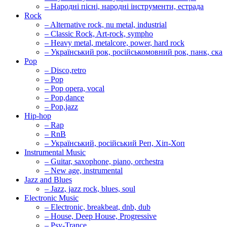
– Народні пісні, народні інструменти, естрада
Rock
– Alternative rock, nu metal, industrial
– Classic Rock, Art-rock, sympho
– Heavy metal, metalcore, power, hard rock
– Український рок, російськомовний рок, панк, ска
Pop
– Disco,retro
– Pop
– Pop opera, vocal
– Pop,dance
– Pop,jazz
Hip-hop
– Rap
– RnB
– Український, російський Реп, Хіп-Хоп
Instrumental Music
– Guitar, saxophone, piano, orchestra
– New age, instrumental
Jazz and Blues
– Jazz, jazz rock, blues, soul
Electronic Music
– Electronic, breakbeat, dnb, dub
– House, Deep House, Progressive
– Psy-Trance