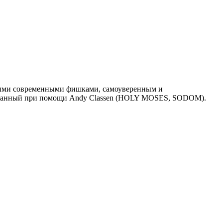
ьными cовременными фишками, самоуверенным и
писанный при помощи Andy Classen (HOLY MOSES, SODOM).