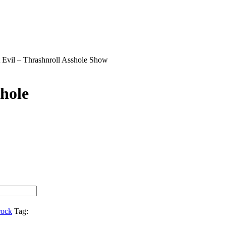
t Evil – Thrashnroll Asshole Show
shole
rock
Tag: