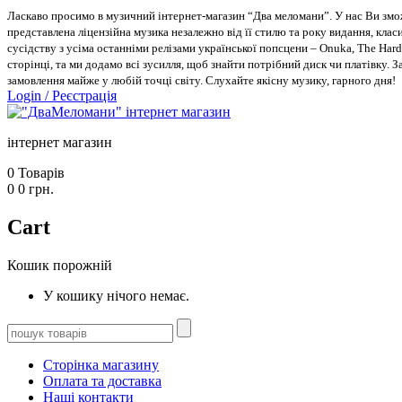
Ласкаво просимо в музичний інтернет-магазин “Два меломани”. У нас Ви зможе
представлена ліцензійна музика незалежно від її стилю та року видання, класи
сусідству з усіма останніми релізами української попсцени – Onuka, The Hard
сторінці, та ми додамо всі зусилля, щоб знайти потрібний диск чи платівку. 
замовлення майже у любій точці світу. Слухайте якісну музику, гарного дня!
Login
/
Реєстрація
інтернет магазин
0
Товарів
0
0
грн.
Cart
Кошик порожній
У кошику нічого немає.
Сторінка магазину
Оплата та доставка
Наші контакти