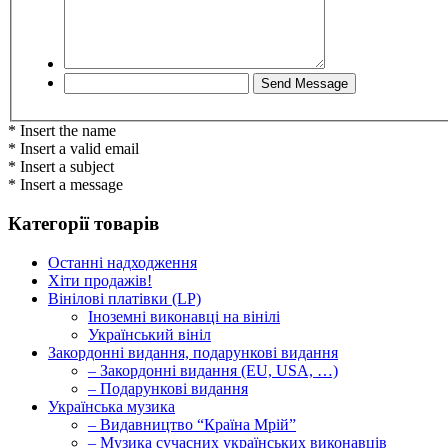
* Insert the name
* Insert a valid email
* Insert a subject
* Insert a message
Категорії товарів
Останні надходження
Хіти продажів!
Вінілові платівки (LP)
Іноземні виконавці на вінілі
Український вініл
Закордонні видання, подарункові видання
– Закордонні видання (EU, USA, …)
– Подарункові видання
Українська музика
– Видавництво “Країна Мрій”
– Музика сучасних українських виконавців