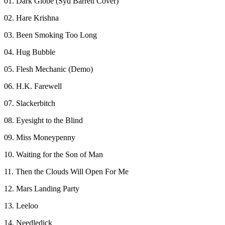
01. Dark Globe (Syd Barrett Cover)
02. Hare Krishna
03. Been Smoking Too Long
04. Hug Bubble
05. Flesh Mechanic (Demo)
06. H.K. Farewell
07. Slackerbitch
08. Eyesight to the Blind
09. Miss Moneypenny
10. Waiting for the Son of Man
11. Then the Clouds Will Open For Me
12. Mars Landing Party
13. Leeloo
14. Needledick