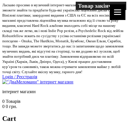
Товар закінчився
Ласкаво просимо в музичний інтернет-магазин “Два меломани”. У нас Ви
зможете знайти та придбати будь-які українські ліцензійні диски CD, DVD,
Вінілові платівки; закордонні видання з США та ЄС на всіх носіях. В
магазині представлена ліцензійна музика незалежно від її стилю та року
видання, класичні Hard Rock альбоми знаходять собі місце на нашому
складі так же легко, як і нові Indie Pop релізи, а Psychedelic Rock від лейбла
Robustfellow лежить по сусідству з усіма останніми релізами української
попсцени – Onuka, The Hardkiss, Monatik, Бумбокс, Океан Ельзи, Скрябін,
тощо. Ви завжди можете звертатись до нас із запитанням щодо замовлення
музичних видань, які відсутні на сторінці, та ми додамо всі зусилля, щоб
знайти потрібний диск чи платівку. Замовлення відправляємо по всій
Україні (Харків, Львів, Дніпро, Одеса), у Києві працює доставляння
кур’єром та самовивіз, також можна отримати замовлення майже у любій
точці світу. Слухайте якісну музику, гарного дня!
Login
/
Реєстрація
інтернет магазин
0
Товарів
0
0
грн.
Cart