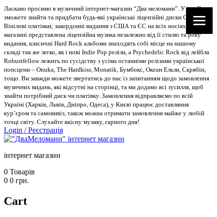
Ласкаво просимо в музичний інтернет-магазин “Два меломани”. У нас Ви
зможете знайти та придбати будь-які українські ліцензійні диски CD, DVD,
Вінілові платівки; закордонні видання з США та ЄС на всіх носіях. В
магазині представлена ліцензійна музика незалежно від її стилю та року
видання, класичні Hard Rock альбоми знаходять собі місце на нашому
складі так же легко, як і нові Indie Pop релізи, а Psychedelic Rock від лейбла
Robustfellow лежить по сусідству з усіма останніми релізами української
попсцени – Onuka, The Hardkiss, Monatik, Бумбокс, Океан Ельзи, Скрябін,
тощо. Ви завжди можете звертатись до нас із запитанням щодо замовлення
музичних видань, які відсутні на сторінці, та ми додамо всі зусилля, щоб
знайти потрібний диск чи платівку. Замовлення відправляємо по всій
Україні (Харків, Львів, Дніпро, Одеса), у Києві працює доставляння
кур’єром та самовивіз, також можна отримати замовлення майже у любій
точці світу. Слухайте якісну музику, гарного дня!
Login
/
Реєстрація
інтернет магазин
0
Товарів
0
0
грн.
Cart