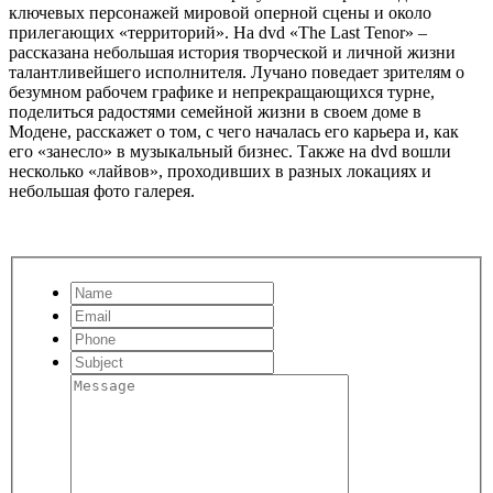
ключевых персонажей мировой оперной сцены и около
прилегающих «территорий». На dvd «The Last Tenor» –
рассказана небольшая история творческой и личной жизни
талантливейшего исполнителя. Лучано поведает зрителям о
безумном рабочем графике и непрекращающихся турне,
поделиться радостями семейной жизни в своем доме в
Модене, расскажет о том, с чего началась его карьера и, как
его «занесло» в музыкальный бизнес. Также на dvd вошли
несколько «лайвов», проходивших в разных локациях и
небольшая фото галерея.