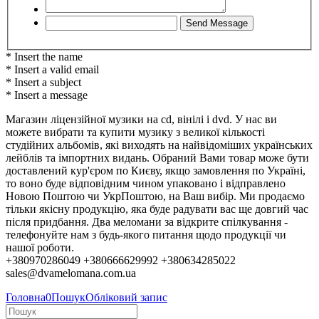
* Insert the name
* Insert a valid email
* Insert a subject
* Insert a message
Магазин ліцензійної музики на cd, вінілі і dvd. У нас ви
можете вибрати та купити музику з великої кількості
студійних альбомів, які виходять на найвідоміших українських
лейблів та імпортних видань. Обраний Вами товар може бути
доставлений кур'єром по Києву, якщо замовлення по Україні,
то воно буде відповідним чином упаковано і відправлено
Новою Поштою чи УкрПоштою, на Ваш вибір. Ми продаємо
тільки якісну продукцію, яка буде радувати вас ще довгий час
після придбання. Два меломани за відкрите спілкування -
телефонуйте нам з будь-якого питання щодо продукції чи
нашої роботи.
+380970286049 +380666629992 +380634285022
sales@dvamelomana.com.ua
Головна
0
Пошук
Обліковий запис