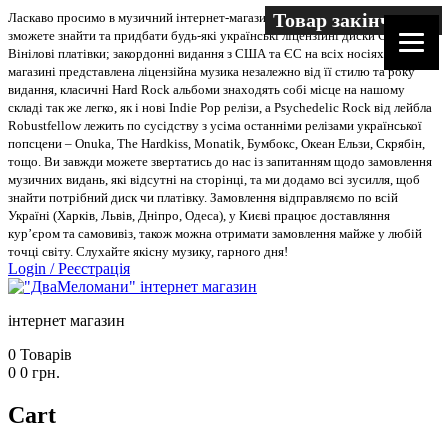
Товар закінчився
Ласкаво просимо в музичний інтернет-магазин “Два меломани”. У нас Ви
зможете знайти та придбати будь-які українські ліцензійні диски CD, DVD,
Вінілові платівки; закордонні видання з США та ЄС на всіх носіях. В
магазині представлена ліцензійна музика незалежно від її стилю та року
видання, класичні Hard Rock альбоми знаходять собі місце на нашому
складі так же легко, як і нові Indie Pop релізи, а Psychedelic Rock від лейбла
Robustfellow лежить по сусідству з усіма останніми релізами української
попсцени – Onuka, The Hardkiss, Monatik, Бумбокс, Океан Ельзи, Скрябін,
тощо. Ви завжди можете звертатись до нас із запитанням щодо замовлення
музичних видань, які відсутні на сторінці, та ми додамо всі зусилля, щоб
знайти потрібний диск чи платівку. Замовлення відправляємо по всій
Україні (Харків, Львів, Дніпро, Одеса), у Києві працює доставляння
кур’єром та самовивіз, також можна отримати замовлення майже у любій
точці світу. Слухайте якісну музику, гарного дня!
Login
/
Реєстрація
інтернет магазин
0
Товарів
0
0
грн.
Cart