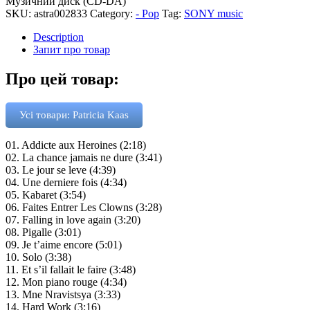
Музичний диск (CD-DA)
SKU:
astra002833
Category:
- Pop
Tag:
SONY music
Description
Запит про товар
Про цей товар:
Усі товари: Patricia Kaas
01. Addicte aux Heroines (2:18)
02. La chance jamais ne dure (3:41)
03. Le jour se leve (4:39)
04. Une derniere fois (4:34)
05. Kabaret (3:54)
06. Faites Entrer Les Clowns (3:28)
07. Falling in love again (3:20)
08. Pigalle (3:01)
09. Je t’aime encore (5:01)
10. Solo (3:38)
11. Et s’il fallait le faire (3:48)
12. Mon piano rouge (4:34)
13. Mne Nravistsya (3:33)
14. Hard Work (3:16)