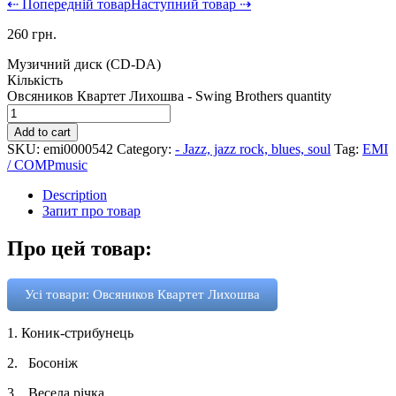
⇠ Попередній товар
Наступний товар ⇢
260
грн.
Музичний диск (CD-DA)
Кількість
Овсяников Квартет Лихошва - Swing Brothers quantity
Add to cart
SKU:
emi0000542
Category:
- Jazz, jazz rock, blues, soul
Tag:
EMI
/ COMPmusic
Description
Запит про товар
Про цей товар:
Усі товари: Овсяников Квартет Лихошва
1.
Коник-стрибунець
2.
Босоніж
3.
Весела річка