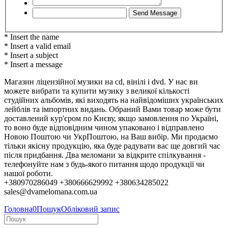
* Insert the name
* Insert a valid email
* Insert a subject
* Insert a message
Магазин ліцензійної музики на cd, вінілі і dvd. У нас ви
можете вибрати та купити музику з великої кількості
студійних альбомів, які виходять на найвідоміших українських
лейблів та імпортних видань. Обраний Вами товар може бути
доставлений кур'єром по Києву, якщо замовлення по Україні,
то воно буде відповідним чином упаковано і відправлено
Новою Поштою чи УкрПоштою, на Ваш вибір. Ми продаємо
тільки якісну продукцію, яка буде радувати вас ще довгий час
після придбання. Два меломани за відкрите спілкування -
телефонуйте нам з будь-якого питання щодо продукції чи
нашої роботи.
+380970286049 +380666629992 +380634285022
sales@dvamelomana.com.ua
Головна
0
Пошук
Обліковий запис