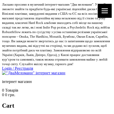
Ласкаво просимо в музичний інтернет-магазин “Два меломани”. У нас Ви
зможете знайти та придбати будь-які українські ліцензійні диски CD, DVD,
Вінілові платівки; закордонні видання з США та ЄС на всіх носіях. В
магазині представлена ліцензійна музика незалежно від її стилю та року
видання, класичні Hard Rock альбоми знаходять собі місце на нашому
складі так же легко, як і нові Indie Pop релізи, а Psychedelic Rock від лейбла
Robustfellow лежить по сусідству з усіма останніми релізами української
попсцени – Onuka, The Hardkiss, Monatik, Бумбокс, Океан Ельзи, Скрябін,
тощо. Ви завжди можете звертатись до нас із запитанням щодо замовлення
музичних видань, які відсутні на сторінці, та ми додамо всі зусилля, щоб
знайти потрібний диск чи платівку. Замовлення відправляємо по всій
Україні (Харків, Львів, Дніпро, Одеса), у Києві працює доставляння
кур’єром та самовивіз, також можна отримати замовлення майже у любій
точці світу. Слухайте якісну музику, гарного дня!
Login
/
Реєстрація
інтернет магазин
0
Товарів
0
0
грн.
Cart