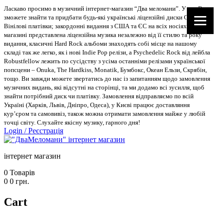
Ласкаво просимо в музичний інтернет-магазин “Два меломани”. У нас Ви
зможете знайти та придбати будь-які українські ліцензійні диски CD, DVD,
Вінілові платівки; закордонні видання з США та ЄС на всіх носіях. В
магазині представлена ліцензійна музика незалежно від її стилю та року
видання, класичні Hard Rock альбоми знаходять собі місце на нашому
складі так же легко, як і нові Indie Pop релізи, а Psychedelic Rock від лейбла
Robustfellow лежить по сусідству з усіма останніми релізами української
попсцени – Onuka, The Hardkiss, Monatik, Бумбокс, Океан Ельзи, Скрябін,
тощо. Ви завжди можете звертатись до нас із запитанням щодо замовлення
музичних видань, які відсутні на сторінці, та ми додамо всі зусилля, щоб
знайти потрібний диск чи платівку. Замовлення відправляємо по всій
Україні (Харків, Львів, Дніпро, Одеса), у Києві працює доставляння
кур’єром та самовивіз, також можна отримати замовлення майже у любій
точці світу. Слухайте якісну музику, гарного дня!
Login
/
Реєстрація
інтернет магазин
0
Товарів
0
0
грн.
Cart