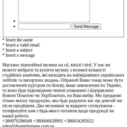
* Insert the name
* Insert a valid email
* Insert a subject
* Insert a message
Магазин ліцензійної музики на cd, вінілі і dvd. У нас ви
можете вибрати та купити музику з великої кількості
студійних альбомів, які виходять на найвідоміших українських
лейблів та імпортних видань. Обраний Вами товар може бути
доставлений кур'єром по Києву, якщо замовлення по Україні,
то воно буде відповідним чином упаковано і відправлено
Новою Поштою чи УкрПоштою, на Ваш вибір. Ми продаємо
тільки якісну продукцію, яка буде радувати вас ще довгий час
після придбання. Два меломани за відкрите спілкування -
телефонуйте нам з будь-якого питання щодо продукції чи
нашої роботи.
+380970286049 +380666629992 +380634285022
sales@dvamelomana.com.ua