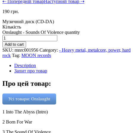
⇠ Попередній товар
Наступний товар ⇢
190
грн.
Музичний диск (CD-DA)
Кількість
Onslaught - Sounds Of Violence quantity
Add to cart
SKU:
mnrc001956
Category:
- Heavy metal, metalcore, power, hard
rock
Tag:
MOON records
Description
Запит про товар
Про цей товар:
Усі товари: Onslaught
1
Into The Abyss (Intro)
2
Born For War
3
The Sound Of Violence