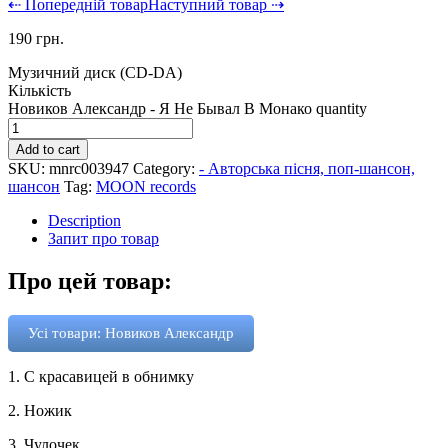
⇠ Попередній товар
Наступний товар ⇢
190
грн.
Музичний диск (CD-DA)
Кількість
Новиков Александр - Я Не Бывал В Монако quantity
Add to cart
SKU:
mnrc003947
Category:
- Авторська пісня, поп-шансон,
шансон
Tag:
MOON records
Description
Запит про товар
Про цей товар:
Усі товари: Новиков Александр
1. C красавицей в обнимку
2. Ножик
3. Чулочек