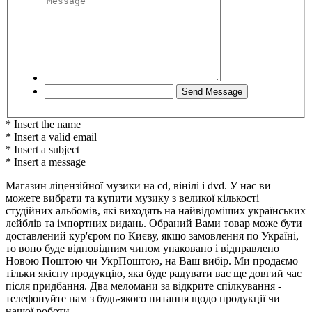
* Insert the name
* Insert a valid email
* Insert a subject
* Insert a message
Магазин ліцензійної музики на cd, вінілі і dvd. У нас ви
можете вибрати та купити музику з великої кількості
студійних альбомів, які виходять на найвідоміших українських
лейблів та імпортних видань. Обраний Вами товар може бути
доставлений кур'єром по Києву, якщо замовлення по Україні,
то воно буде відповідним чином упаковано і відправлено
Новою Поштою чи УкрПоштою, на Ваш вибір. Ми продаємо
тільки якісну продукцію, яка буде радувати вас ще довгий час
після придбання. Два меломани за відкрите спілкування -
телефонуйте нам з будь-якого питання щодо продукції чи
нашої роботи.