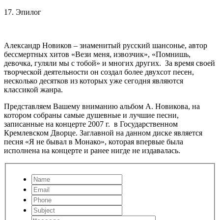
17. Эпилог
Александр Новиков – знаменитый русский шансонье, автор
бессмертных хитов «Вези меня, извозчик», «Помнишь,
девочка, гуляли мы с тобой» и многих других. За время своей
творческой деятельности он создал более двухсот песен,
несколько десятков из которых уже сегодня являются
классикой жанра.
Представляем Вашему вниманию альбом А. Новикова, на
котором собраны самые душевные и лучшие песни,
записанные на концерте 2007 г. в Государственном
Кремлевском Дворце. Заглавной на данном диске является
песня «Я не бывал в Монако», которая впервые была
исполнена на концерте и ранее нигде не издавалась.