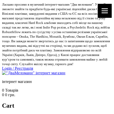
Ласкаво просимо в музичний інтернет-магазин “Два меломани”. У нас Ви
зможете знайти та придбати будь-які українські ліцензійні диски CD, DVD,
Вінілові платівки; закордонні видання з США та ЄС на всіх носіях. В
магазині представлена ліцензійна музика незалежно від її стилю та року
видання, класичні Hard Rock альбоми знаходять собі місце на нашому
складі так же легко, як і нові Indie Pop релізи, а Psychedelic Rock від лейбла
Robustfellow лежить по сусідству з усіма останніми релізами української
попсцени – Onuka, The Hardkiss, Monatik, Бумбокс, Океан Ельзи, Скрябін,
тощо. Ви завжди можете звертатись до нас із запитанням щодо замовлення
музичних видань, які відсутні на сторінці, та ми додамо всі зусилля, щоб
знайти потрібний диск чи платівку. Замовлення відправляємо по всій
Україні (Харків, Львів, Дніпро, Одеса), у Києві працює доставляння
кур’єром та самовивіз, також можна отримати замовлення майже у любій
точці світу. Слухайте якісну музику, гарного дня!
Login
/
Реєстрація
інтернет магазин
0
Товарів
0
0
грн.
Cart