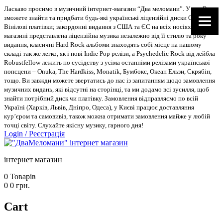
Ласкаво просимо в музичний інтернет-магазин “Два меломани”. У нас Ви
зможете знайти та придбати будь-які українські ліцензійні диски CD, DVD,
Вінілові платівки; закордонні видання з США та ЄС на всіх носіях. В
магазині представлена ліцензійна музика незалежно від її стилю та року
видання, класичні Hard Rock альбоми знаходять собі місце на нашому
складі так же легко, як і нові Indie Pop релізи, а Psychedelic Rock від лейбла
Robustfellow лежить по сусідству з усіма останніми релізами української
попсцени – Onuka, The Hardkiss, Monatik, Бумбокс, Океан Ельзи, Скрябін,
тощо. Ви завжди можете звертатись до нас із запитанням щодо замовлення
музичних видань, які відсутні на сторінці, та ми додамо всі зусилля, щоб
знайти потрібний диск чи платівку. Замовлення відправляємо по всій
Україні (Харків, Львів, Дніпро, Одеса), у Києві працює доставляння
кур’єром та самовивіз, також можна отримати замовлення майже у любій
точці світу. Слухайте якісну музику, гарного дня!
Login
/
Реєстрація
інтернет магазин
0
Товарів
0
0
грн.
Cart