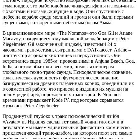
глоток». Народное искусство изображает Nommos как высших
гуманоидов, это рыбоподобные люди-дельфины и люди-киты
с хвостами и ногами, живущие в воде. Они спустились с
небес на корабле среди молний и грома и они были первыми
существами, сотворенными небесным богом Амма.
В цивилизованном мире «The Nommos»-это Goa Gil и Ariane
Macavoy, находящиеся в музыкальной коллаборации с Peter
Ziegelmeier. Gil-законченный диджей, известный 24-х
часовыми транс-сетами, сыгранными с DAT-кассет, Ariane –
инструктор африканских танцев и перкуссионист. Они
встретились еще в 1985-м, проводя зимы в Anjuna Beach, Goa,
India, а потом объехали весь мир, помогая пионерам
глобального техно-транс-саунда. Психоделическое сознание,
галактическая духовность и футуристическое видение,
базирующееся на древних племенных корнях, объединили их
в совместной работе, что привела к изданию их музыки на
целом ряде фирм, порожденных транс эрой. К Nommos
временами примыкает Kode IV, под которым скрывается
музыкант Peter Ziegelmeier.
Продвинутый глубоко в транс психоделический лэйбл
«Avatar» из Израиля сделал тот самый «один глоток» и в
результате мы имеем удивительный фантастико-космическо-
приключенческий транс-альбом, на котором поют эти самые
рыболюди с далеких орбит системы Сириус. Мотаясь по