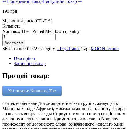
⇠ Попередній товар
Наступний товар ⇢
190
грн.
Музичний диск (CD-DA)
Кількість
Nommos, The - Primal Meltdown quantity
Add to cart
SKU:
mnrc001922
Category:
- Psy-Trance
Tag:
MOON records
Description
Запит про товар
Про цей товар:
Усі товари: Nommos, The
Согласно легенде Догонов (этническая группа, живущая в
Мали, на Западе Африки), Номмоны жили на планете, которая
вращалась вокруг звезды Сириус и именно они дали Догонам
астрономические знания. Кроме того, само слово Nommos
происходит от догонского слова, означающего «сделать один