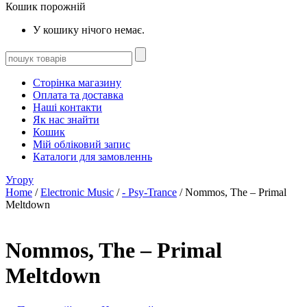
Кошик порожній
У кошику нічого немає.
Сторінка магазину
Оплата та доставка
Наші контакти
Як нас знайти
Кошик
Мій обліковий запис
Каталоги для замовленнь
Угору
Home
/
Electronic Music
/
- Psy-Trance
/ Nommos, The – Primal
Meltdown
Nommos, The – Primal
Meltdown