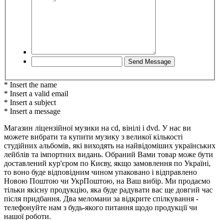
* Insert the name
* Insert a valid email
* Insert a subject
* Insert a message
Магазин ліцензійної музики на cd, вінілі і dvd. У нас ви
можете вибрати та купити музику з великої кількості
студійних альбомів, які виходять на найвідоміших українських
лейблів та імпортних видань. Обраний Вами товар може бути
доставлений кур'єром по Києву, якщо замовлення по Україні,
то воно буде відповідним чином упаковано і відправлено
Новою Поштою чи УкрПоштою, на Ваш вибір. Ми продаємо
тільки якісну продукцію, яка буде радувати вас ще довгий час
після придбання. Два меломани за відкрите спілкування -
телефонуйте нам з будь-якого питання щодо продукції чи
нашої роботи.