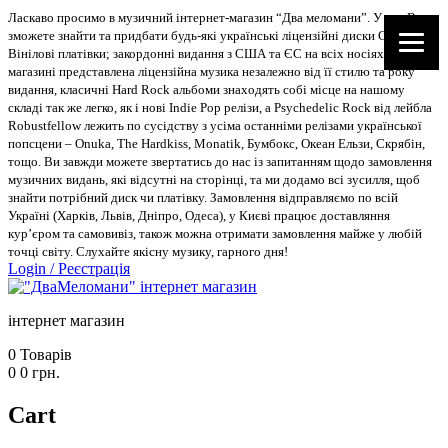
Ласкаво просимо в музичний інтернет-магазин “Два меломани”. У нас Ви
зможете знайти та придбати будь-які українські ліцензійні диски CD, DVD,
Вінілові платівки; закордонні видання з США та ЄС на всіх носіях. В
магазині представлена ліцензійна музика незалежно від її стилю та року
видання, класичні Hard Rock альбоми знаходять собі місце на нашому
складі так же легко, як і нові Indie Pop релізи, а Psychedelic Rock від лейбла
Robustfellow лежить по сусідству з усіма останніми релізами української
попсцени – Onuka, The Hardkiss, Monatik, Бумбокс, Океан Ельзи, Скрябін,
тощо. Ви завжди можете звертатись до нас із запитанням щодо замовлення
музичних видань, які відсутні на сторінці, та ми додамо всі зусилля, щоб
знайти потрібний диск чи платівку. Замовлення відправляємо по всій
Україні (Харків, Львів, Дніпро, Одеса), у Києві працює доставляння
кур’єром та самовивіз, також можна отримати замовлення майже у любій
точці світу. Слухайте якісну музику, гарного дня!
Login
/
Реєстрація
інтернет магазин
0
Товарів
0
0
грн.
Cart