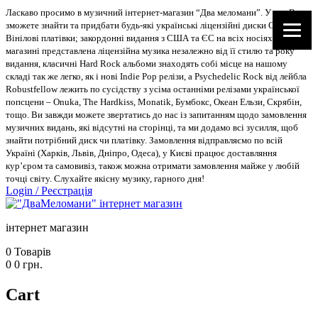
Ласкаво просимо в музичний інтернет-магазин “Два меломани”. У нас Ви
зможете знайти та придбати будь-які українські ліцензійні диски CD, DVD,
Вінілові платівки; закордонні видання з США та ЄС на всіх носіях. В
магазині представлена ліцензійна музика незалежно від її стилю та року
видання, класичні Hard Rock альбоми знаходять собі місце на нашому
складі так же легко, як і нові Indie Pop релізи, а Psychedelic Rock від лейбла
Robustfellow лежить по сусідству з усіма останніми релізами української
попсцени – Onuka, The Hardkiss, Monatik, Бумбокс, Океан Ельзи, Скрябін,
тощо. Ви завжди можете звертатись до нас із запитанням щодо замовлення
музичних видань, які відсутні на сторінці, та ми додамо всі зусилля, щоб
знайти потрібний диск чи платівку. Замовлення відправляємо по всій
Україні (Харків, Львів, Дніпро, Одеса), у Києві працює доставляння
кур’єром та самовивіз, також можна отримати замовлення майже у любій
точці світу. Слухайте якісну музику, гарного дня!
Login
/
Реєстрація
інтернет магазин
0
Товарів
0
0
грн.
Cart