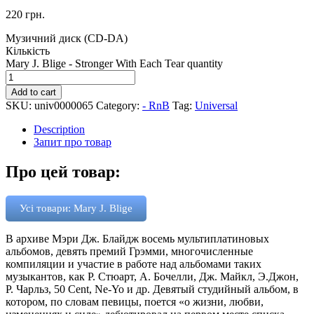
220
грн.
Музичний диск (CD-DA)
Кількість
Mary J. Blige - Stronger With Each Tear quantity
Add to cart
SKU:
univ0000065
Category:
- RnB
Tag:
Universal
Description
Запит про товар
Про цей товар:
Усі товари: Mary J. Blige
В архиве Мэри Дж. Блайдж восемь мультиплатиновых
альбомов, девять премий Грэмми, многочисленные
компиляции и участие в работе над альбомами таких
музыкантов, как Р. Стюарт, А. Бочелли, Дж. Майкл, Э.Джон,
Р. Чарльз, 50 Cent, Ne-Yo и др. Девятый студийный альбом, в
котором, по словам певицы, поется «о жизни, любви,