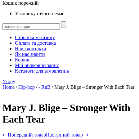
Кошик порожній
У кошику нічого немає.
Сторінка магазину
Оплата та доставка
Наші контакти
Як нас знайти
Кошик
Мій обліковий запис
Каталоги для замовленнь
Угору
Home
/
Hip-hop
/
- RnB
/ Mary J. Blige – Stronger With Each Tear
Mary J. Blige – Stronger With
Each Tear
⇠ Попередній товар
Наступний товар ⇢