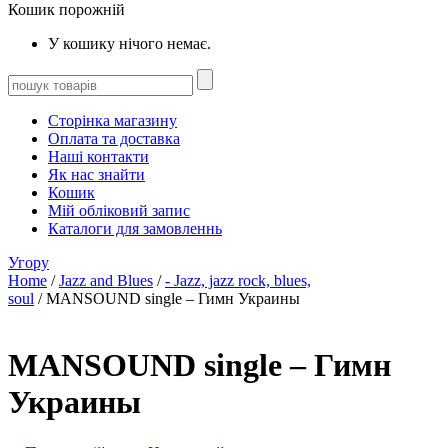
Кошик порожній
У кошику нічого немає.
Сторінка магазину
Оплата та доставка
Наші контакти
Як нас знайти
Кошик
Мій обліковий запис
Каталоги для замовленнь
Угору
Home
/
Jazz and Blues
/
- Jazz, jazz rock, blues,
soul
/ MANSOUND single – Гимн Украины
MANSOUND single – Гимн
Украины