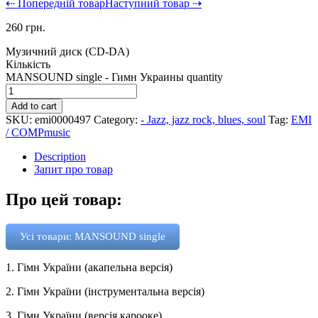
⇠ Попередній товар
Наступний товар ⇢
260
грн.
Музичний диск (CD-DA)
Кількість
MANSOUND single - Гимн Украины quantity
Add to cart
SKU:
emi0000497
Category:
- Jazz, jazz rock, blues, soul
Tag:
EMI
/ COMPmusic
Description
Запит про товар
Про цей товар:
Усі товари: MANSOUND single
1. Гімн України (акапельна версія)
2. Гімн України (інструментальна версія)
3. Гімн України (версія карооке)