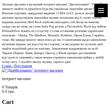
Ласкаво просимо в музичний інтернет-магазин “Два меломани”. У нас Ви
зможете знайти та придбати будь-які українські ліцензійні диски CD, DVD,
Вінілові платівки; закордонні видання з США та ЄС на всіх носіях. В
магазині представлена ліцензійна музика незалежно від її стилю та року
видання, класичні Hard Rock альбоми знаходять собі місце на нашому
складі так же легко, як і нові Indie Pop релізи, а Psychedelic Rock від лейбла
Robustfellow лежить по сусідству з усіма останніми релізами української
попсцени – Onuka, The Hardkiss, Monatik, Бумбокс, Океан Ельзи, Скрябін,
тощо. Ви завжди можете звертатись до нас із запитанням щодо замовлення
музичних видань, які відсутні на сторінці, та ми додамо всі зусилля, щоб
знайти потрібний диск чи платівку. Замовлення відправляємо по всій
Україні (Харків, Львів, Дніпро, Одеса), у Києві працює доставляння
кур’єром та самовивіз, також можна отримати замовлення майже у любій
точці світу. Слухайте якісну музику, гарного дня!
Login
/
Реєстрація
інтернет магазин
0
Товарів
0
0
грн.
Cart