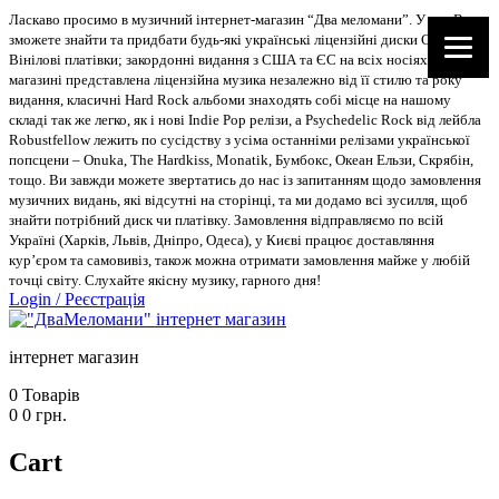
Ласкаво просимо в музичний інтернет-магазин “Два меломани”. У нас Ви
зможете знайти та придбати будь-які українські ліцензійні диски CD, DVD,
Вінілові платівки; закордонні видання з США та ЄС на всіх носіях. В
магазині представлена ліцензійна музика незалежно від її стилю та року
видання, класичні Hard Rock альбоми знаходять собі місце на нашому
складі так же легко, як і нові Indie Pop релізи, а Psychedelic Rock від лейбла
Robustfellow лежить по сусідству з усіма останніми релізами української
попсцени – Onuka, The Hardkiss, Monatik, Бумбокс, Океан Ельзи, Скрябін,
тощо. Ви завжди можете звертатись до нас із запитанням щодо замовлення
музичних видань, які відсутні на сторінці, та ми додамо всі зусилля, щоб
знайти потрібний диск чи платівку. Замовлення відправляємо по всій
Україні (Харків, Львів, Дніпро, Одеса), у Києві працює доставляння
кур’єром та самовивіз, також можна отримати замовлення майже у любій
точці світу. Слухайте якісну музику, гарного дня!
Login
/
Реєстрація
інтернет магазин
0
Товарів
0
0
грн.
Cart