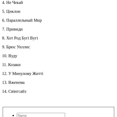
4. Не Чекай
5. Циклон
6. Параллельный Мир
7. Привиди
8. Хот Род Бугi Вугi
9. Брюс Уиллис
10. Вуду
11. Козаки
12. У Минулому Життi
13. Вженема
14. Свiнгсайз