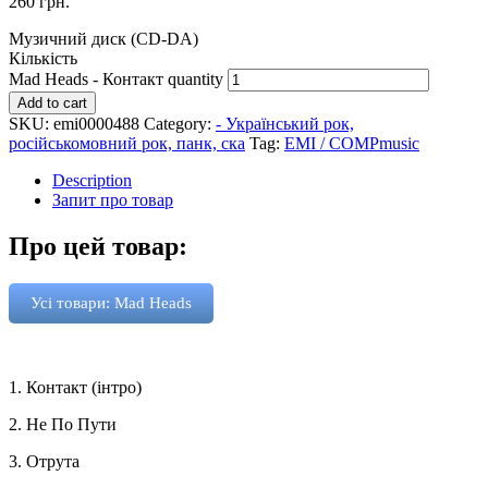
260
грн.
Музичний диск (CD-DA)
Кількість
Mad Heads - Контакт quantity
Add to cart
SKU:
emi0000488
Category:
- Український рок,
російськомовний рок, панк, ска
Tag:
EMI / COMPmusic
Description
Запит про товар
Про цей товар:
Усі товари: Mad Heads
1. Контакт (iнтро)
2. Не По Пути
3. Отрута