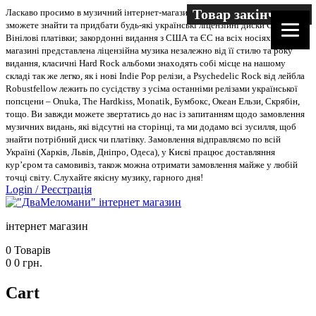
Товар закінчився
Ласкаво просимо в музичний інтернет-магазин “Два меломани”. У нас Ви
зможете знайти та придбати будь-які українські ліцензійні диски CD, DVD,
Вінілові платівки; закордонні видання з США та ЄС на всіх носіях. В
магазині представлена ліцензійна музика незалежно від її стилю та року
видання, класичні Hard Rock альбоми знаходять собі місце на нашому
складі так же легко, як і нові Indie Pop релізи, а Psychedelic Rock від лейбла
Robustfellow лежить по сусідству з усіма останніми релізами української
попсцени – Onuka, The Hardkiss, Monatik, Бумбокс, Океан Ельзи, Скрябін,
тощо. Ви завжди можете звертатись до нас із запитанням щодо замовлення
музичних видань, які відсутні на сторінці, та ми додамо всі зусилля, щоб
знайти потрібний диск чи платівку. Замовлення відправляємо по всій
Україні (Харків, Львів, Дніпро, Одеса), у Києві працює доставляння
кур’єром та самовивіз, також можна отримати замовлення майже у любій
точці світу. Слухайте якісну музику, гарного дня!
Login
/
Реєстрація
інтернет магазин
0
Товарів
0
0
грн.
Cart