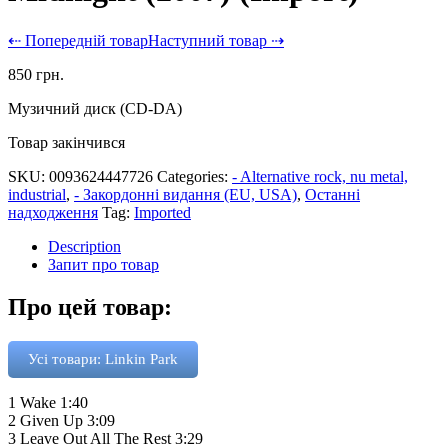
⇠ Попередній товар
Наступний товар ⇢
850
грн.
Музичний диск (CD-DA)
Товар закінчився
SKU:
0093624447726
Categories:
- Alternative rock, nu metal,
industrial
,
- Закордонні видання (EU, USA)
,
Останні
надходження
Tag:
Imported
Description
Запит про товар
Про цей товар:
Усі товари: Linkin Park
1 Wake 1:40
2 Given Up 3:09
3 Leave Out All The Rest 3:29