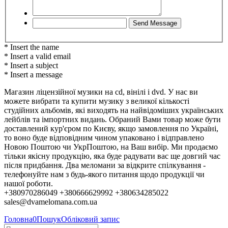
* Insert the name
* Insert a valid email
* Insert a subject
* Insert a message
Магазин ліцензійної музики на cd, вінілі і dvd. У нас ви
можете вибрати та купити музику з великої кількості
студійних альбомів, які виходять на найвідоміших українських
лейблів та імпортних видань. Обраний Вами товар може бути
доставлений кур'єром по Києву, якщо замовлення по Україні,
то воно буде відповідним чином упаковано і відправлено
Новою Поштою чи УкрПоштою, на Ваш вибір. Ми продаємо
тільки якісну продукцію, яка буде радувати вас ще довгий час
після придбання. Два меломани за відкрите спілкування -
телефонуйте нам з будь-якого питання щодо продукції чи
нашої роботи.
+380970286049 +380666629992 +380634285022
sales@dvamelomana.com.ua
Головна
0
Пошук
Обліковий запис