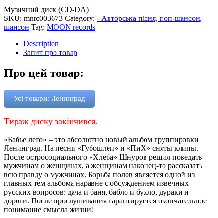
Музичний диск (CD-DA)
SKU:
mnrc003673
Category:
- Авторська пісня, поп-шансон,
шансон
Tag:
MOON records
Description
Запит про товар
Про цей товар:
Усі товари: Ленинград
Тираж диску закінчився.
«Бабье лето» – это абсолютно новый альбом группировки
Ленинград. На песни «Губошлёп» и «ПиХ» сняты клипы.
После остросоциального «Хлеба» Шнуров решил поведать
мужчинам о женщинах, а женщинам наконец-то рассказать
всю правду о мужчинах. Борьба полов является одной из
главных тем альбома наравне с обсуждением извечных
русских вопросов: дача и баня, бабло и бухло, дураки и
дороги. После прослушивания гарантируется окончательное
понимание смысла жизни!