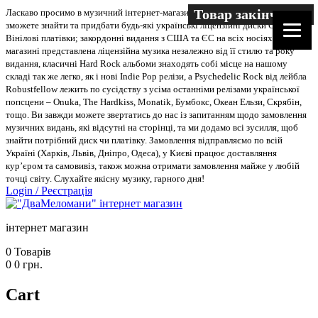
Товар закінчився
Ласкаво просимо в музичний інтернет-магазин “Два меломани”. У нас Ви
зможете знайти та придбати будь-які українські ліцензійні диски CD, DVD,
Вінілові платівки; закордонні видання з США та ЄС на всіх носіях. В
магазині представлена ліцензійна музика незалежно від її стилю та року
видання, класичні Hard Rock альбоми знаходять собі місце на нашому
складі так же легко, як і нові Indie Pop релізи, а Psychedelic Rock від лейбла
Robustfellow лежить по сусідству з усіма останніми релізами української
попсцени – Onuka, The Hardkiss, Monatik, Бумбокс, Океан Ельзи, Скрябін,
тощо. Ви завжди можете звертатись до нас із запитанням щодо замовлення
музичних видань, які відсутні на сторінці, та ми додамо всі зусилля, щоб
знайти потрібний диск чи платівку. Замовлення відправляємо по всій
Україні (Харків, Львів, Дніпро, Одеса), у Києві працює доставляння
кур’єром та самовивіз, також можна отримати замовлення майже у любій
точці світу. Слухайте якісну музику, гарного дня!
Login
/
Реєстрація
інтернет магазин
0
Товарів
0
0
грн.
Cart