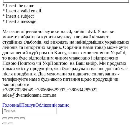
* Insert the name
* Insert a valid email
* Insert a subject
* Insert a message
Магазин ліцензійної музики на cd, вінілі і dvd. У нас ви
можете вибрати та купити музику з великої кількості
студійних альбомів, які виходять на найвідоміших українських
лейблів та імпортних видань. Обраний Вами товар може бути
доставлений кур'єром по Києву, якщо замовлення по Україні,
то воно буде відповідним чином упаковано і відправлено
Новою Поштою чи УкрПоштою, на Ваш вибір. Ми продаємо
тільки якісну продукцію, яка буде радувати вас ще довгий час
після придбання. Два меломани за відкрите спілкування -
телефонуйте нам з будь-якого питання щодо продукції чи
нашої роботи.
+380970286049 +380666629992 +380634285022
sales@dvamelomana.com.ua
Головна
0
Пошук
Обліковий запис
Колеги, партнери та клієнти!