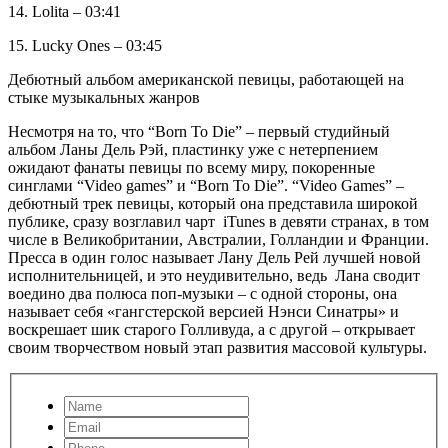
14. Lolita – 03:41
15. Lucky Ones – 03:45
Дебютный альбом американской певицы, работающей на
стыке музыкальных жанров
Несмотря на то, что “Born To Die” – первый студийный
альбом Ланы Дель Рэй, пластинку уже с нетерпением
ожидают фанаты певицы по всему миру, покоренные
синглами “Video games” и “Born To Die”. “Video Games” –
дебютный трек певицы, который она представила широкой
публике, сразу возглавил чарт iTunes в девяти странах, в том
числе в Великобритании, Австралии, Голландии и Франции.
Пресса в один голос называет Лану Дель Рей лучшей новой
исполнительницей, и это неудивительно, ведь Лана сводит
воедино два полюса поп-музыки – с одной стороны, она
называет себя «гангстерской версией Нэнси Синатры» и
воскрешает шик старого Голливуда, а с другой – открывает
своим творчеством новый этап развития массовой культуры.