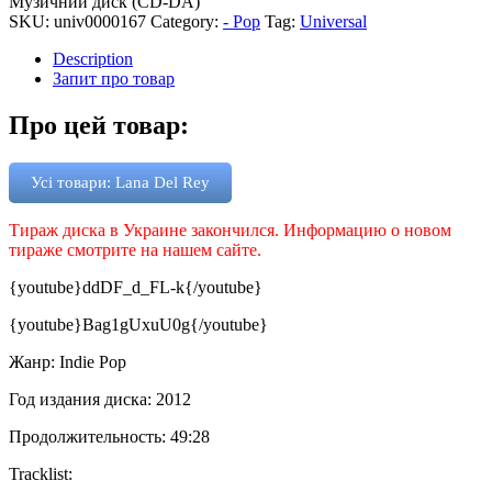
Музичний диск (CD-DA)
SKU:
univ0000167
Category:
- Pop
Tag:
Universal
Description
Запит про товар
Про цей товар:
Усі товари: Lana Del Rey
Тираж диска в Украине закончился. Информацию о новом
тираже смотрите на нашем сайте.
{youtube}ddDF_d_FL-k{/youtube}
{youtube}Bag1gUxuU0g{/youtube}
Жанр: Indie Pop
Год издания диска: 2012
Продолжительность: 49:28
Tracklist: