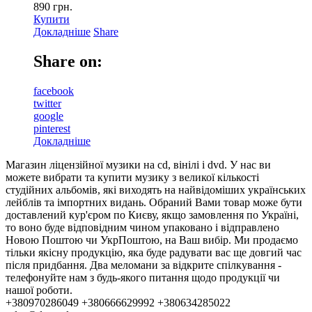
890
грн.
Купити
Докладніше
Share
Share on:
facebook
twitter
google
pinterest
Докладніше
Магазин ліцензійної музики на cd, вінілі і dvd. У нас ви
можете вибрати та купити музику з великої кількості
студійних альбомів, які виходять на найвідоміших українських
лейблів та імпортних видань. Обраний Вами товар може бути
доставлений кур'єром по Києву, якщо замовлення по Україні,
то воно буде відповідним чином упаковано і відправлено
Новою Поштою чи УкрПоштою, на Ваш вибір. Ми продаємо
тільки якісну продукцію, яка буде радувати вас ще довгий час
після придбання. Два меломани за відкрите спілкування -
телефонуйте нам з будь-якого питання щодо продукції чи
нашої роботи.
+380970286049 +380666629992 +380634285022