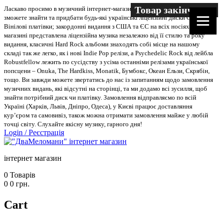
Товар закінчився
Ласкаво просимо в музичний інтернет-магазин “Два меломани”. У нас Ви
зможете знайти та придбати будь-які українські ліцензійні диски CD, DVD,
Вінілові платівки; закордонні видання з США та ЄС на всіх носіях. В
магазині представлена ліцензійна музика незалежно від її стилю та року
видання, класичні Hard Rock альбоми знаходять собі місце на нашому
складі так же легко, як і нові Indie Pop релізи, а Psychedelic Rock від лейбла
Robustfellow лежить по сусідству з усіма останніми релізами української
попсцени – Onuka, The Hardkiss, Monatik, Бумбокс, Океан Ельзи, Скрябін,
тощо. Ви завжди можете звертатись до нас із запитанням щодо замовлення
музичних видань, які відсутні на сторінці, та ми додамо всі зусилля, щоб
знайти потрібний диск чи платівку. Замовлення відправляємо по всій
Україні (Харків, Львів, Дніпро, Одеса), у Києві працює доставляння
кур’єром та самовивіз, також можна отримати замовлення майже у любій
точці світу. Слухайте якісну музику, гарного дня!
Login
/
Реєстрація
інтернет магазин
0
Товарів
0
0
грн.
Cart