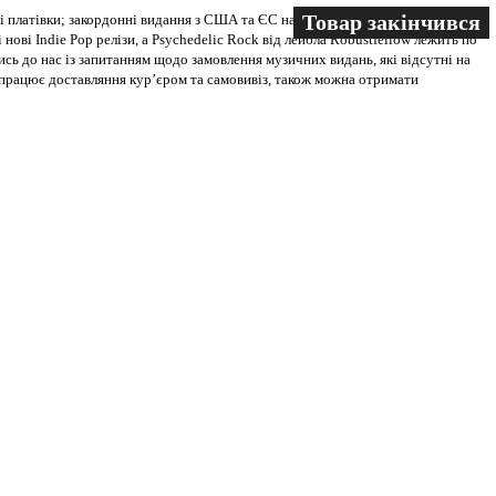
Товар закінчився
Товар закінчився
 платівки; закордонні видання з США та ЄС на всіх носіях. В магазині
 нові Indie Pop релізи, а Psychedelic Rock від лейбла Robustfellow лежить по
ись до нас із запитанням щодо замовлення музичних видань, які відсутні на
ві працює доставляння кур’єром та самовивіз, також можна отримати