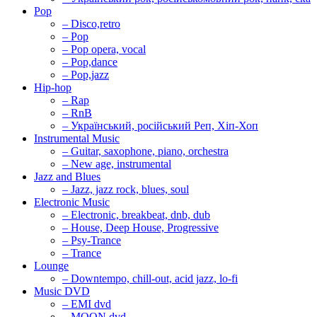
Pop
– Disco,retro
– Pop
– Pop opera, vocal
– Pop,dance
– Pop,jazz
Hip-hop
– Rap
– RnB
– Український, російський Реп, Хіп-Хоп
Instrumental Music
– Guitar, saxophone, piano, orchestra
– New age, instrumental
Jazz and Blues
– Jazz, jazz rock, blues, soul
Electronic Music
– Electronic, breakbeat, dnb, dub
– House, Deep House, Progressive
– Psy-Trance
– Trance
Lounge
– Downtempo, chill-out, acid jazz, lo-fi
Music DVD
– EMI dvd
– MOON dvd