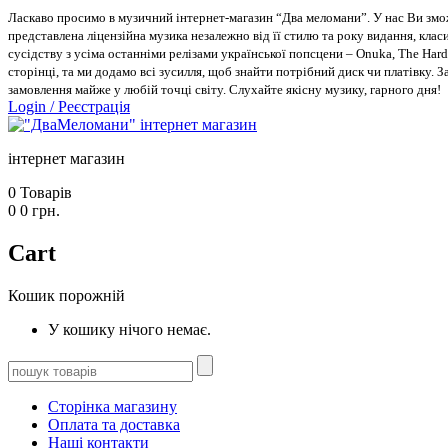
Ласкаво просимо в музичний інтернет-магазин “Два меломани”. У нас Ви зможе
представлена ліцензійна музика незалежно від її стилю та року видання, класи
сусідству з усіма останніми релізами української попсцени – Onuka, The Hard
сторінці, та ми додамо всі зусилля, щоб знайти потрібний диск чи платівку. 
замовлення майже у любій точці світу. Слухайте якісну музику, гарного дня!
Login
/
Реєстрація
інтернет магазин
0
Товарів
0
0
грн.
Cart
Кошик порожній
У кошику нічого немає.
Сторінка магазину
Оплата та доставка
Наші контакти