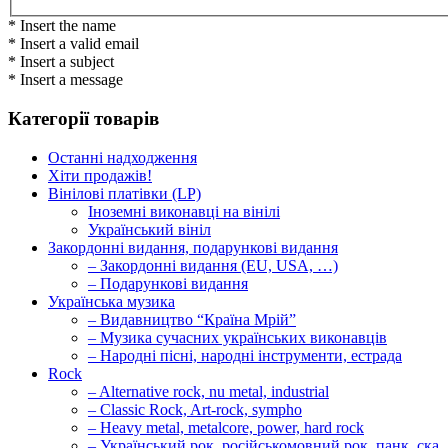
* Insert the name
* Insert a valid email
* Insert a subject
* Insert a message
Категорії товарів
Останні надходження
Хіти продажів!
Вінілові платівки (LP)
Іноземні виконавці на вінілі
Український вініл
Закордонні видання, подарункові видання
– Закордонні видання (EU, USA, …)
– Подарункові видання
Українська музика
– Видавництво “Країна Мрій”
– Музика сучасних українських виконавців
– Народні пісні, народні інструменти, естрада
Rock
– Alternative rock, nu metal, industrial
– Classic Rock, Art-rock, sympho
– Heavy metal, metalcore, power, hard rock
– Український рок, російськомовний рок, панк, ска