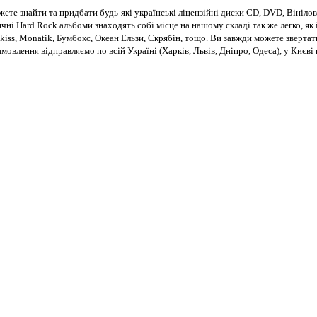
те знайти та придбати будь-які українські ліцензійні диски CD, DVD, Вінілові
чні Hard Rock альбоми знаходять собі місце на нашому складі так же легко, як і
kiss, Monatik, Бумбокс, Океан Ельзи, Скрябін, тощо. Ви завжди можете звертат
Замовлення відправляємо по всій Україні (Харків, Львів, Дніпро, Одеса), у Киє