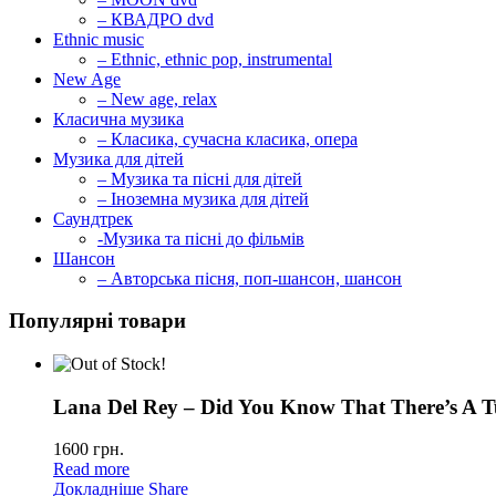
– КВАДРО dvd
Ethnic music
– Ethnic, ethnic pop, instrumental
New Age
– New age, relax
Класична музика
– Класика, сучасна класика, опера
Музика для дітей
– Музика та пісні для дітей
– Іноземна музика для дітей
Саундтрек
-Музика та пісні до фільмів
Шансон
– Авторська пісня, поп-шансон, шансон
Популярні товари
Lana Del Rey – Did You Know That There’s A T
1600
грн.
Read more
Докладніше
Share