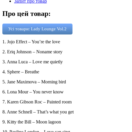
Запит про товар
Про цей товар:
Усі товари: Lady Lounge Vol.2
1. Jojo Effect – You’re the love
2. Eriq Johnson – Noname story
3. Anna Luca – Love me quietly
4. Sphere – Breathe
5. Jane Maximova – Morning bird
6. Lona Mour – You never know
7. Karen Gibson Roc – Painted room
8. Anne Schnell – That’s what you get
9. Kitty the Bill – Moon lagoon
10. Pauline London – Love can sing