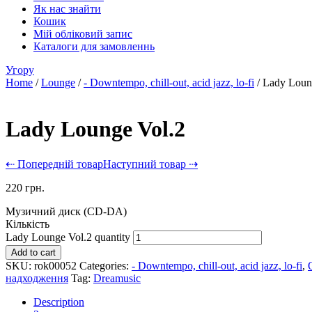
Як нас знайти
Кошик
Мій обліковий запис
Каталоги для замовленнь
Угору
Home
/
Lounge
/
- Downtempo, chill-out, acid jazz, lo-fi
/ Lady Loun
Lady Lounge Vol.2
⇠ Попередній товар
Наступний товар ⇢
220
грн.
Музичний диск (CD-DA)
Кількість
Lady Lounge Vol.2 quantity
Add to cart
SKU:
rok00052
Categories:
- Downtempo, chill-out, acid jazz, lo-fi
,
надходження
Tag:
Dreamusic
Description