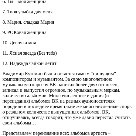
6. Ты – моя женщина
7. Твоя улыбка для меня
8. Мария, сладкая Мария
9. РОКовая женщина
10. Девочка моя
11. Ясная звезда (Без тебя)
12. Надежда чайкой летит
Владимир Кузьмин был и остается самым “пишущим”
композитором и музыкантом. За свою многолетнюю
музыкальную карьеру ВК написал более двухсот песен,
записал и выпустил огромное, по музыкальным меркам,
количество альбомов. Многочисленные издания (и
переиздания) альбомов ВК на разных аудионосителях
породили в последнее время такие же многочисленные споры
о реальном количестве выпущенных альбомов. ВК,
отшучиваясь, всегда говорит, что уже давно перестал считать
свои альбомы…
Представляем переиздание всех альбомов артиста –