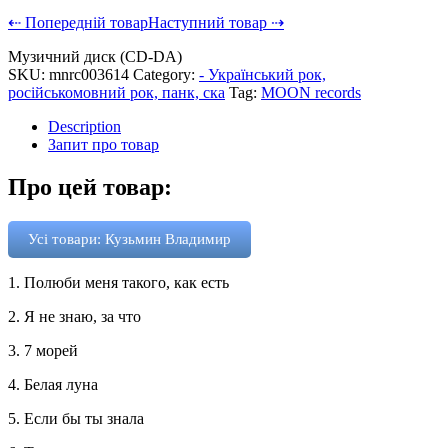
⇠ Попередній товар
Наступний товар ⇢
Музичний диск (CD-DA)
SKU:
mnrc003614
Category:
- Український рок,
російськомовний рок, панк, ска
Tag:
MOON records
Description
Запит про товар
Про цей товар:
Усі товари: Кузьмин Владимир
1. Полюби меня такого, как есть
2. Я не знаю, за что
3. 7 морей
4. Белая луна
5. Если бы ты знала