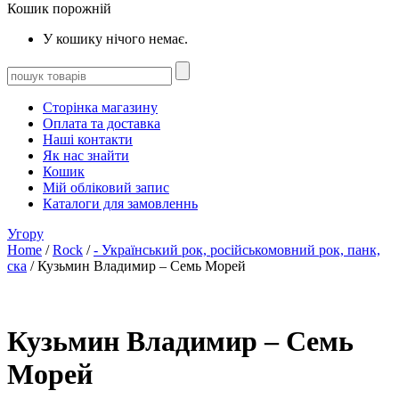
Кошик порожній
У кошику нічого немає.
Сторінка магазину
Оплата та доставка
Наші контакти
Як нас знайти
Кошик
Мій обліковий запис
Каталоги для замовленнь
Угору
Home
/
Rock
/
- Український рок, російськомовний рок, панк,
ска
/ Кузьмин Владимир – Семь Морей
Кузьмин Владимир – Семь
Морей