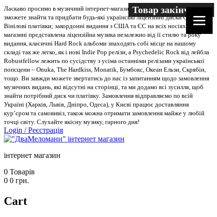
Товар закінчився
Ласкаво просимо в музичний інтернет-магазин “Два меломани”. У нас Ви
зможете знайти та придбати будь-які українські ліцензійні диски CD, DVD,
Вінілові платівки; закордонні видання з США та ЄС на всіх носіях. В
магазині представлена ліцензійна музика незалежно від її стилю та року
видання, класичні Hard Rock альбоми знаходять собі місце на нашому
складі так же легко, як і нові Indie Pop релізи, а Psychedelic Rock від лейбла
Robustfellow лежить по сусідству з усіма останніми релізами української
попсцени – Onuka, The Hardkiss, Monatik, Бумбокс, Океан Ельзи, Скрябін,
тощо. Ви завжди можете звертатись до нас із запитанням щодо замовлення
музичних видань, які відсутні на сторінці, та ми додамо всі зусилля, щоб
знайти потрібний диск чи платівку. Замовлення відправляємо по всій
Україні (Харків, Львів, Дніпро, Одеса), у Києві працює доставляння
кур’єром та самовивіз, також можна отримати замовлення майже у любій
точці світу. Слухайте якісну музику, гарного дня!
Login
/
Реєстрація
інтернет магазин
0
Товарів
0
0
грн.
Cart