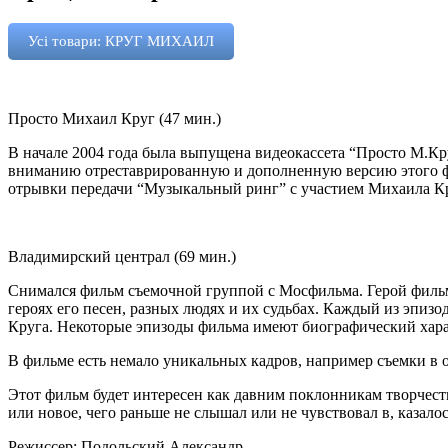
Усі товари: КРУГ МИХАИЛ
Просто Михаил Круг (47 мин.)
В начале 2004 года была выпущена видеокассета “Просто М.Кр
вниманию отреставрированную и дополненную версию этого ф
отрывки передачи “Музыкальный ринг” с участием Михаила Кр
Владимирский централ (69 мин.)
Снимался фильм съемочной группой с Мосфильма. Герой фильма
героях его песен, разных людях и их судьбах. Каждый из эпиз
Круга. Некоторые эпизоды фильма имеют биографический хара
В фильме есть немало уникальных кадров, например съемки в 
Этот фильм будет интересен как давним поклонникам творчеств
или новое, чего раньше не слышал или не чувствовал в, казало
Режиссер: Подольский Александр