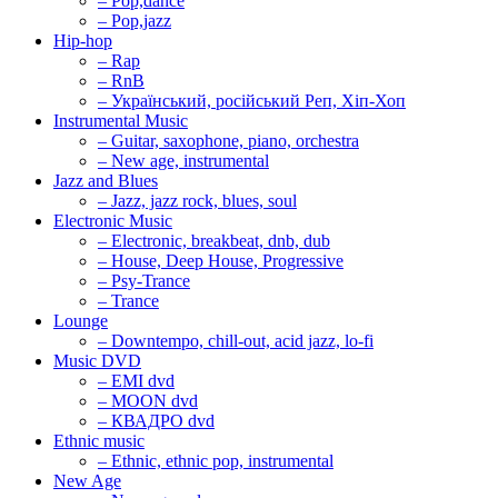
– Pop,dance
– Pop,jazz
Hip-hop
– Rap
– RnB
– Український, російський Реп, Хіп-Хоп
Instrumental Music
– Guitar, saxophone, piano, orchestra
– New age, instrumental
Jazz and Blues
– Jazz, jazz rock, blues, soul
Electronic Music
– Electronic, breakbeat, dnb, dub
– House, Deep House, Progressive
– Psy-Trance
– Trance
Lounge
– Downtempo, chill-out, acid jazz, lo-fi
Music DVD
– EMI dvd
– MOON dvd
– КВАДРО dvd
Ethnic music
– Ethnic, ethnic pop, instrumental
New Age