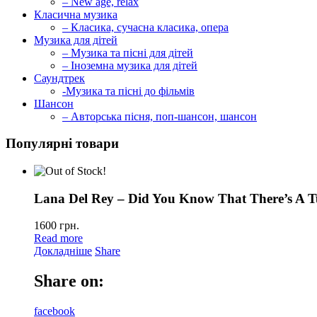
– New age, relax
Класична музика
– Класика, сучасна класика, опера
Музика для дітей
– Музика та пісні для дітей
– Іноземна музика для дітей
Саундтрек
-Музика та пісні до фільмів
Шансон
– Авторська пісня, поп-шансон, шансон
Популярні товари
Lana Del Rey – Did You Know That There’s A T
1600
грн.
Read more
Докладніше
Share
Share on:
facebook