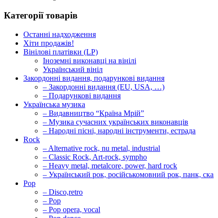
Категорії товарів
Останні надходження
Хіти продажів!
Вінілові платівки (LP)
Іноземні виконавці на вінілі
Український вініл
Закордонні видання, подарункові видання
– Закордонні видання (EU, USA, …)
– Подарункові видання
Українська музика
– Видавництво “Країна Мрій”
– Музика сучасних українських виконавців
– Народні пісні, народні інструменти, естрада
Rock
– Alternative rock, nu metal, industrial
– Classic Rock, Art-rock, sympho
– Heavy metal, metalcore, power, hard rock
– Український рок, російськомовний рок, панк, ска
Pop
– Disco,retro
– Pop
– Pop opera, vocal