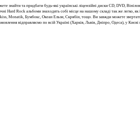
те знайти та придбати будь-які українські ліцензійні диски CD, DVD, Вінілові
чні Hard Rock альбоми знаходять собі місце на нашому складі так же легко, як і
kiss, Monatik, Бумбокс, Океан Ельзи, Скрябін, тощо. Ви завжди можете звертат
Замовлення відправляємо по всій Україні (Харків, Львів, Дніпро, Одеса), у Киє