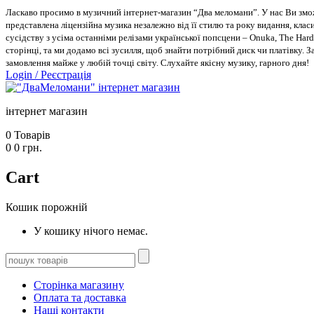
Ласкаво просимо в музичний інтернет-магазин “Два меломани”. У нас Ви зможе
представлена ліцензійна музика незалежно від її стилю та року видання, класи
сусідству з усіма останніми релізами української попсцени – Onuka, The Hard
сторінці, та ми додамо всі зусилля, щоб знайти потрібний диск чи платівку. 
замовлення майже у любій точці світу. Слухайте якісну музику, гарного дня!
Login
/
Реєстрація
інтернет магазин
0
Товарів
0
0
грн.
Cart
Кошик порожній
У кошику нічого немає.
Сторінка магазину
Оплата та доставка
Наші контакти