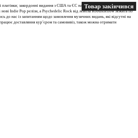
Товар закінчився
Товар закінчився
Товар закінчився
 платівки; закордонні видання з США та ЄС на всіх носіях. В магазині
 нові Indie Pop релізи, а Psychedelic Rock від лейбла Robustfellow лежить по
ись до нас із запитанням щодо замовлення музичних видань, які відсутні на
ві працює доставляння кур’єром та самовивіз, також можна отримати