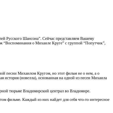
елей Русского Шансона”. Сейчас представляем Вашему
ж “Воспоминания о Михаиле Круге” с группой “Попутчик”,
й песни Михаилом Кругом, но этот фильм не о нем, а о
ая история (новелла), основанная на одной из песен Михаила
дарной тюрьме Владимирский централ во Владимире.
том фильме. Каждый из них найдет для себя что-то интересное