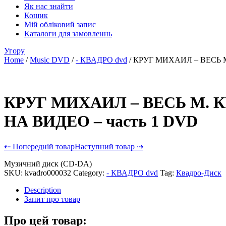
Як нас знайти
Кошик
Мій обліковий запис
Каталоги для замовленнь
Угору
Home
/
Music DVD
/
- КВАДРО dvd
/ КРУГ МИХАИЛ – ВЕСЬ М
КРУГ МИХАИЛ – ВЕСЬ М. 
НА ВИДЕО – часть 1 DVD
⇠ Попередній товар
Наступний товар ⇢
Музичний диск (CD-DA)
SKU:
kvadro000032
Category:
- КВАДРО dvd
Tag:
Квадро-Диск
Description
Запит про товар
Про цей товар: