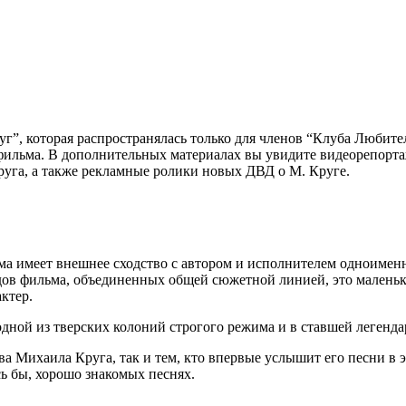
уг”, которая распространялась только для членов “Клуба Любит
ильма. В дополнительных материалах вы увидите видеорепорта
уга, а также рекламные ролики новых ДВД о М. Круге.
 имеет внешнее сходство с автором и исполнителем одноименно
одов фильма, объединенных общей сюжетной линией, это маленьк
ктер.
одной из тверских колоний строгого режима и в ставшей леген
а Михаила Круга, так и тем, кто впервые услышит его песни в э
сь бы, хорошо знакомых песнях.