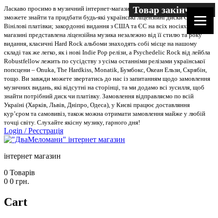
Товар закінчився
Ласкаво просимо в музичний інтернет-магазин “Два меломани”. У нас Ви
зможете знайти та придбати будь-які українські ліцензійні диски CD, DVD,
Вінілові платівки; закордонні видання з США та ЄС на всіх носіях. В
магазині представлена ліцензійна музика незалежно від її стилю та року
видання, класичні Hard Rock альбоми знаходять собі місце на нашому
складі так же легко, як і нові Indie Pop релізи, а Psychedelic Rock від лейбла
Robustfellow лежить по сусідству з усіма останніми релізами української
попсцени – Onuka, The Hardkiss, Monatik, Бумбокс, Океан Ельзи, Скрябін,
тощо. Ви завжди можете звертатись до нас із запитанням щодо замовлення
музичних видань, які відсутні на сторінці, та ми додамо всі зусилля, щоб
знайти потрібний диск чи платівку. Замовлення відправляємо по всій
Україні (Харків, Львів, Дніпро, Одеса), у Києві працює доставляння
кур’єром та самовивіз, також можна отримати замовлення майже у любій
точці світу. Слухайте якісну музику, гарного дня!
Login
/
Реєстрація
інтернет магазин
0
Товарів
0
0
грн.
Cart