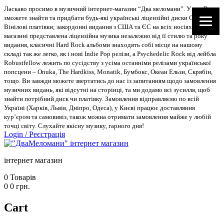
Ласкаво просимо в музичний інтернет-магазин “Два меломани”. У нас Ви
зможете знайти та придбати будь-які українські ліцензійні диски CD, DVD,
Вінілові платівки; закордонні видання з США та ЄС на всіх носіях. В
магазині представлена ліцензійна музика незалежно від її стилю та року
видання, класичні Hard Rock альбоми знаходять собі місце на нашому
складі так же легко, як і нові Indie Pop релізи, а Psychedelic Rock від лейбла
Robustfellow лежить по сусідству з усіма останніми релізами української
попсцени – Onuka, The Hardkiss, Monatik, Бумбокс, Океан Ельзи, Скрябін,
тощо. Ви завжди можете звертатись до нас із запитанням щодо замовлення
музичних видань, які відсутні на сторінці, та ми додамо всі зусилля, щоб
знайти потрібний диск чи платівку. Замовлення відправляємо по всій
Україні (Харків, Львів, Дніпро, Одеса), у Києві працює доставляння
кур’єром та самовивіз, також можна отримати замовлення майже у любій
точці світу. Слухайте якісну музику, гарного дня!
Login
/
Реєстрація
інтернет магазин
0
Товарів
0
0
грн.
Cart