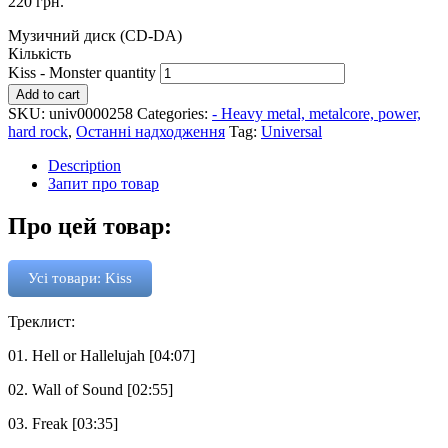
220
грн.
Музичний диск (CD-DA)
Кількість
Kiss - Monster quantity
Add to cart
SKU:
univ0000258
Categories:
- Heavy metal, metalcore, power,
hard rock
,
Останні надходження
Tag:
Universal
Description
Запит про товар
Про цей товар:
Усі товари: Kiss
Треклист:
01. Hell or Hallelujah [04:07]
02. Wall of Sound [02:55]
03. Freak [03:35]