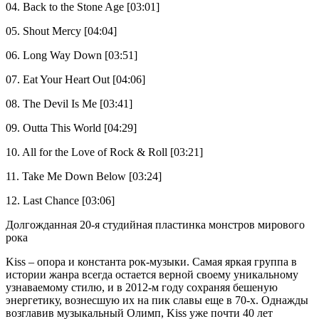
04. Back to the Stone Age [03:01]
05. Shout Mercy [04:04]
06. Long Way Down [03:51]
07. Eat Your Heart Out [04:06]
08. The Devil Is Me [03:41]
09. Outta This World [04:29]
10. All for the Love of Rock & Roll [03:21]
11. Take Me Down Below [03:24]
12. Last Chance [03:06]
Долгожданная 20-я студийная пластинка монстров мирового
рока
Kiss – опора и константа рок-музыки. Самая яркая группа в
истории жанра всегда остается верной своему уникальному
узнаваемому стилю, и в 2012-м году сохраняя бешеную
энергетику, вознесшую их на пик славы еще в 70-х. Однажды
возглавив музыкальный Олимп, Kiss уже почти 40 лет