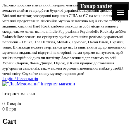
Товар закінчився
Ласкаво просимо в музичний інтернет-магазин “Два меломани”. У нас Ви
зможете знайти та придбати будь-які українські ліцензійні диски CD, DVD,
Вінілові платівки; закордонні видання з США та ЄС на всіх носіях. В
магазині представлена ліцензійна музика незалежно від її стилю та року
видання, класичні Hard Rock альбоми знаходять собі місце на нашому
складі так же легко, як і нові Indie Pop релізи, а Psychedelic Rock від лейбла
Robustfellow лежить по сусідству з усіма останніми релізами української
попсцени – Onuka, The Hardkiss, Monatik, Бумбокс, Океан Ельзи, Скрябін,
тощо. Ви завжди можете звертатись до нас із запитанням щодо замовлення
музичних видань, які відсутні на сторінці, та ми додамо всі зусилля, щоб
знайти потрібний диск чи платівку. Замовлення відправляємо по всій
Україні (Харків, Львів, Дніпро, Одеса), у Києві працює доставляння
кур’єром та самовивіз, також можна отримати замовлення майже у любій
точці світу. Слухайте якісну музику, гарного дня!
Login
/
Реєстрація
інтернет магазин
0
Товарів
0
0
грн.
Cart