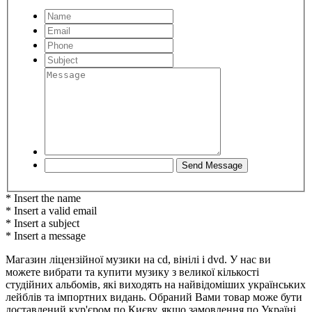
* Insert the name
* Insert a valid email
* Insert a subject
* Insert a message
Магазин ліцензійної музики на cd, вінілі і dvd. У нас ви
можете вибрати та купити музику з великої кількості
студійних альбомів, які виходять на найвідоміших українських
лейблів та імпортних видань. Обраний Вами товар може бути
доставлений кур'єром по Києву, якщо замовлення по Україні,