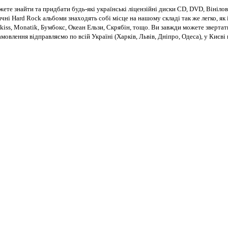
те знайти та придбати будь-які українські ліцензійні диски CD, DVD, Вінілові
чні Hard Rock альбоми знаходять собі місце на нашому складі так же легко, як і
kiss, Monatik, Бумбокс, Океан Ельзи, Скрябін, тощо. Ви завжди можете звертат
Замовлення відправляємо по всій Україні (Харків, Львів, Дніпро, Одеса), у Киє