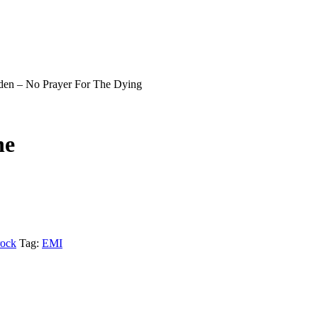
den – No Prayer For The Dying
he
rock
Tag:
EMI