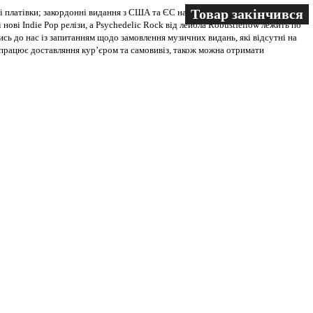
Товар закінчився
Товар закінчився
Товар закінчився
 платівки; закордонні видання з США та ЄС на всіх носіях. В магазині
 нові Indie Pop релізи, а Psychedelic Rock від лейбла Robustfellow лежить по
ись до нас із запитанням щодо замовлення музичних видань, які відсутні на
ві працює доставляння кур’єром та самовивіз, також можна отримати