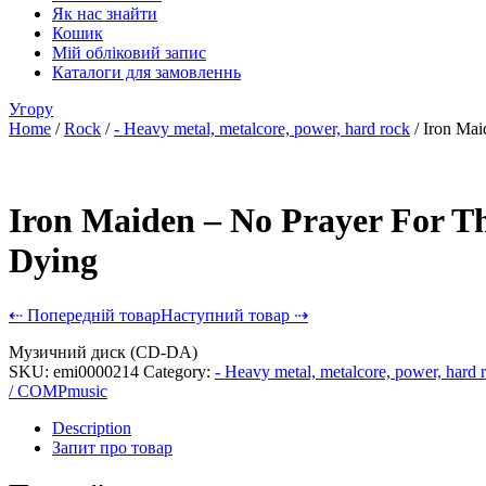
Як нас знайти
Кошик
Мій обліковий запис
Каталоги для замовленнь
Угору
Home
/
Rock
/
- Heavy metal, metalcore, power, hard rock
/ Iron Mai
Iron Maiden – No Prayer For T
Dying
⇠ Попередній товар
Наступний товар ⇢
Музичний диск (CD-DA)
SKU:
emi0000214
Category:
- Heavy metal, metalcore, power, hard 
/ COMPmusic
Description
Запит про товар