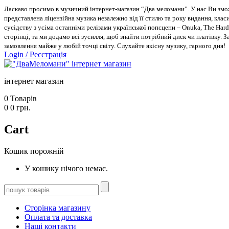
Ласкаво просимо в музичний інтернет-магазин “Два меломани”. У нас Ви зможе
представлена ліцензійна музика незалежно від її стилю та року видання, класи
сусідству з усіма останніми релізами української попсцени – Onuka, The Hard
сторінці, та ми додамо всі зусилля, щоб знайти потрібний диск чи платівку. 
замовлення майже у любій точці світу. Слухайте якісну музику, гарного дня!
Login
/
Реєстрація
інтернет магазин
0
Товарів
0
0
грн.
Cart
Кошик порожній
У кошику нічого немає.
Сторінка магазину
Оплата та доставка
Наші контакти