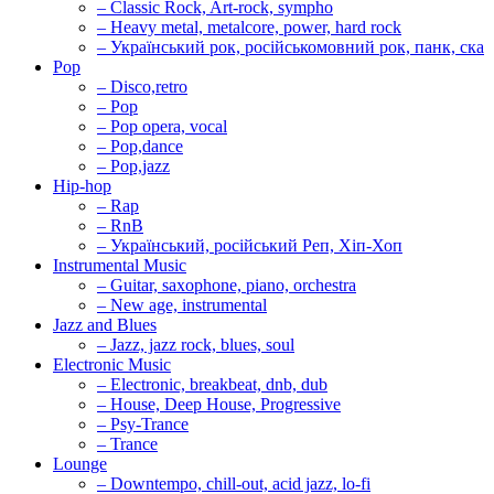
– Classic Rock, Art-rock, sympho
– Heavy metal, metalcore, power, hard rock
– Український рок, російськомовний рок, панк, ска
Pop
– Disco,retro
– Pop
– Pop opera, vocal
– Pop,dance
– Pop,jazz
Hip-hop
– Rap
– RnB
– Український, російський Реп, Хіп-Хоп
Instrumental Music
– Guitar, saxophone, piano, orchestra
– New age, instrumental
Jazz and Blues
– Jazz, jazz rock, blues, soul
Electronic Music
– Electronic, breakbeat, dnb, dub
– House, Deep House, Progressive
– Psy-Trance
– Trance
Lounge
– Downtempo, chill-out, acid jazz, lo-fi