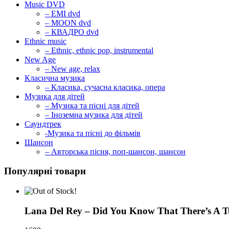
Music DVD
– EMI dvd
– MOON dvd
– КВАДРО dvd
Ethnic music
– Ethnic, ethnic pop, instrumental
New Age
– New age, relax
Класична музика
– Класика, сучасна класика, опера
Музика для дітей
– Музика та пісні для дітей
– Іноземна музика для дітей
Саундтрек
-Музика та пісні до фільмів
Шансон
– Авторська пісня, поп-шансон, шансон
Популярні товари
Lana Del Rey – Did You Know That There’s A T