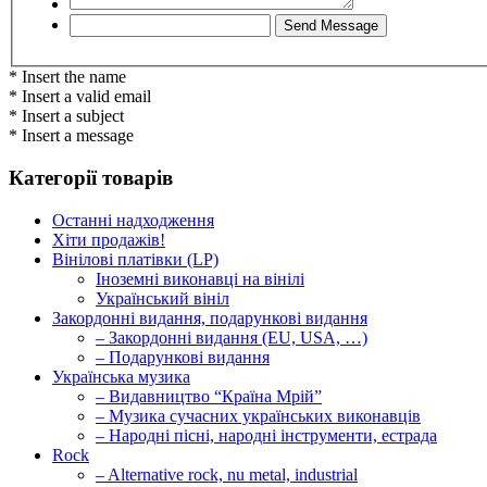
* Insert the name
* Insert a valid email
* Insert a subject
* Insert a message
Категорії товарів
Останні надходження
Хіти продажів!
Вінілові платівки (LP)
Іноземні виконавці на вінілі
Український вініл
Закордонні видання, подарункові видання
– Закордонні видання (EU, USA, …)
– Подарункові видання
Українська музика
– Видавництво “Країна Мрій”
– Музика сучасних українських виконавців
– Народні пісні, народні інструменти, естрада
Rock
– Alternative rock, nu metal, industrial