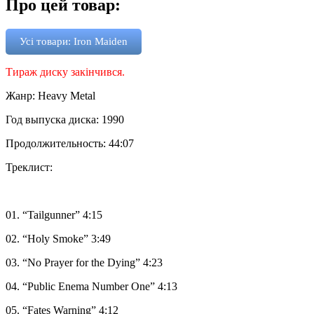
Про цей товар:
Усі товари: Iron Maiden
Тираж диску закінчився.
Жанр: Heavy Metal
Год выпуска диска: 1990
Продолжительность: 44:07
Треклист:
01. “Tailgunner” 4:15
02. “Holy Smoke” 3:49
03. “No Prayer for the Dying” 4:23
04. “Public Enema Number One” 4:13
05. “Fates Warning” 4:12