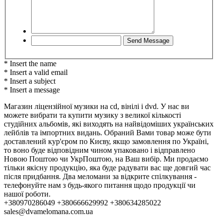
* Insert the name
* Insert a valid email
* Insert a subject
* Insert a message
Магазин ліцензійної музики на cd, вінілі і dvd. У нас ви
можете вибрати та купити музику з великої кількості
студійних альбомів, які виходять на найвідоміших українських
лейблів та імпортних видань. Обраний Вами товар може бути
доставлений кур'єром по Києву, якщо замовлення по Україні,
то воно буде відповідним чином упаковано і відправлено
Новою Поштою чи УкрПоштою, на Ваш вибір. Ми продаємо
тільки якісну продукцію, яка буде радувати вас ще довгий час
після придбання. Два меломани за відкрите спілкування -
телефонуйте нам з будь-якого питання щодо продукції чи
нашої роботи.
+380970286049 +380666629992 +380634285022
sales@dvamelomana.com.ua