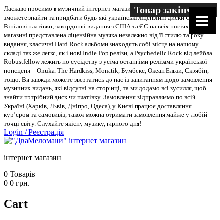
Товар закінчився
Ласкаво просимо в музичний інтернет-магазин “Два меломани”. У нас Ви
зможете знайти та придбати будь-які українські ліцензійні диски CD, DVD,
Вінілові платівки; закордонні видання з США та ЄС на всіх носіях. В
магазині представлена ліцензійна музика незалежно від її стилю та року
видання, класичні Hard Rock альбоми знаходять собі місце на нашому
складі так же легко, як і нові Indie Pop релізи, а Psychedelic Rock від лейбла
Robustfellow лежить по сусідству з усіма останніми релізами української
попсцени – Onuka, The Hardkiss, Monatik, Бумбокс, Океан Ельзи, Скрябін,
тощо. Ви завжди можете звертатись до нас із запитанням щодо замовлення
музичних видань, які відсутні на сторінці, та ми додамо всі зусилля, щоб
знайти потрібний диск чи платівку. Замовлення відправляємо по всій
Україні (Харків, Львів, Дніпро, Одеса), у Києві працює доставляння
кур’єром та самовивіз, також можна отримати замовлення майже у любій
точці світу. Слухайте якісну музику, гарного дня!
Login
/
Реєстрація
інтернет магазин
0
Товарів
0
0
грн.
Cart