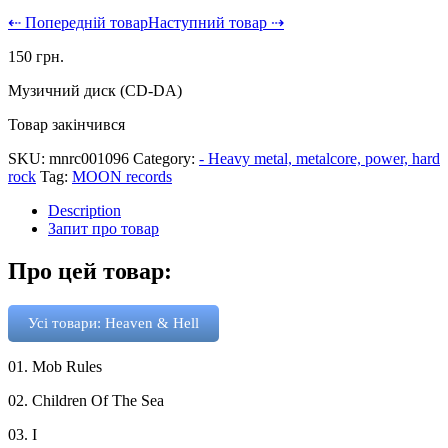
⇠ Попередній товар
Наступний товар ⇢
150
грн.
Музичний диск (CD-DA)
Товар закінчився
SKU:
mnrc001096
Category:
- Heavy metal, metalcore, power, hard
rock
Tag:
MOON records
Description
Запит про товар
Про цей товар:
Усі товари: Heaven & Hell
01. Mob Rules
02. Children Of The Sea
03. I