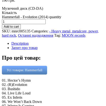
190
грн.
Музичний диск (CD-DA)
Кількість
Hammerfall - Evolution (2014) quantity
Add to cart
SKU:
mnrc005135
Categories:
- Heavy metal, metalcore, power,
hard rock
,
Останні надходження
Tag:
MOON records
Description
Запит про товар
Про цей товар:
Усі товари: Hammerfall
01. Hector’s Hymn
02. (R)Evolution
03. Bushido
04. Live Life Loud
05. Ex Inferis
06. We Won’t Back Down
07. Winter Is Coming