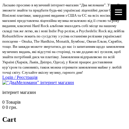
Ласкаво просимо в музичний інтернет-магазин “Два меломани”. У нас Ви
зможете знайти та придбати будь-які українські ліцензійні диски CD, DVD,
Вінілові платівки; закордонні видання з США та ЄС на всіх носіях. В
магазині представлена ліцензійна музика незалежно від її стилю та року
видання, класичні Hard Rock альбоми знаходять собі місце на нашому
складі так же легко, як і нові Indie Pop релізи, а Psychedelic Rock від лейбла
Robustfellow лежить по сусідству з усіма останніми релізами української
попсцени – Onuka, The Hardkiss, Monatik, Бумбокс, Океан Ельзи, Скрябін,
тощо. Ви завжди можете звертатись до нас із запитанням щодо замовлення
музичних видань, які відсутні на сторінці, та ми додамо всі зусилля, щоб
знайти потрібний диск чи платівку. Замовлення відправляємо по всій
Україні (Харків, Львів, Дніпро, Одеса), у Києві працює доставляння
кур’єром та самовивіз, також можна отримати замовлення майже у любій
точці світу. Слухайте якісну музику, гарного дня!
Login
/
Реєстрація
інтернет магазин
0
Товарів
0
0
грн.
Cart