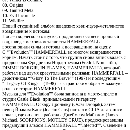
08. Origins
09. Tainted Metal
10. Evil Incarnate
11. Wildfire
Новый студийный альбом шведских хэви-пауэр-металлистов,
возвращение к истокам!
После творческого отпуска, продлившегося весь прошлый
год, шведские хэви-металлисты HAMMERFALL
восстановили силы и готовы к возвращению на сцену.
С “”Evolution”” HAMMERFALL во многом возвращаются к
корням. Начать стоит с того, что группа снова записывалась с
продюсером Фредриком Нордстремом (Fredrik Nordström,
DIMMU BORGIR, IN FLAMES, HAMMERFALL), который
работал над двумя краеугольными релизами HAMMERFALL –
дебютником “”Glory To The Brave”” (1997) и последующим
“”Legacy Of Kings”” (1998) – сыграв таким образом важную
роль в истории HAMMERFALL.
Музыка для “”Evolution”” была записана в марте-апреле в
студии Castle Black, принадлежащей гитаристу
HAMMERFALL Оскару Дроньяку (Oscar Dronjak). Затем
певец Йоаким Канс (Joacim Cans) поехал в США для записи
вокала, где он снова работал с Джеймсом Майклом (James
Michael, SCORPIONS, MÖTLEY CRÜE), продюсировавшим
предыдущий альбом HAMMERFALL “”Infected””. Сведение и