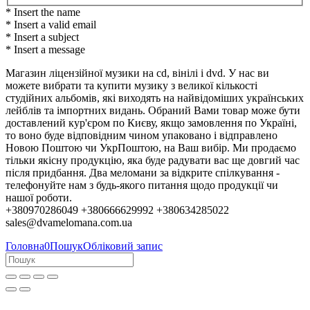
* Insert the name
* Insert a valid email
* Insert a subject
* Insert a message
Магазин ліцензійної музики на cd, вінілі і dvd. У нас ви
можете вибрати та купити музику з великої кількості
студійних альбомів, які виходять на найвідоміших українських
лейблів та імпортних видань. Обраний Вами товар може бути
доставлений кур'єром по Києву, якщо замовлення по Україні,
то воно буде відповідним чином упаковано і відправлено
Новою Поштою чи УкрПоштою, на Ваш вибір. Ми продаємо
тільки якісну продукцію, яка буде радувати вас ще довгий час
після придбання. Два меломани за відкрите спілкування -
телефонуйте нам з будь-якого питання щодо продукції чи
нашої роботи.
+380970286049 +380666629992 +380634285022
sales@dvamelomana.com.ua
Головна
0
Пошук
Обліковий запис
Колеги, партнери та клієнти!