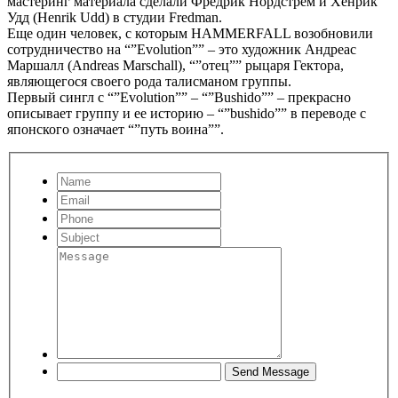
мастеринг материала сделали Фредрик Нордстрем и Хенрик
Удд (Henrik Udd) в студии Fredman.
Еще один человек, с которым HAMMERFALL возобновили
сотрудничество на “”Evolution”” – это художник Андреас
Маршалл (Andreas Marschall), “”отец”” рыцаря Гектора,
являющегося своего рода талисманом группы.
Первый сингл с “”Evolution”” – “”Bushido”” – прекрасно
описывает группу и ее историю – “”bushido”” в переводе с
японского означает “”путь воина””.