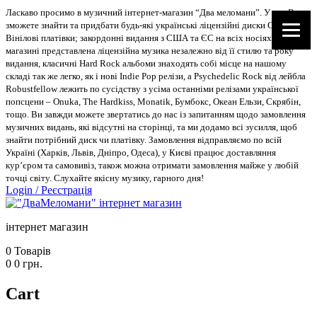
Ласкаво просимо в музичний інтернет-магазин “Два меломани”. У нас Ви
зможете знайти та придбати будь-які українські ліцензійні диски CD, DVD,
Вінілові платівки; закордонні видання з США та ЄС на всіх носіях. В
магазині представлена ліцензійна музика незалежно від її стилю та року
видання, класичні Hard Rock альбоми знаходять собі місце на нашому
складі так же легко, як і нові Indie Pop релізи, а Psychedelic Rock від лейбла
Robustfellow лежить по сусідству з усіма останніми релізами української
попсцени – Onuka, The Hardkiss, Monatik, Бумбокс, Океан Ельзи, Скрябін,
тощо. Ви завжди можете звертатись до нас із запитанням щодо замовлення
музичних видань, які відсутні на сторінці, та ми додамо всі зусилля, щоб
знайти потрібний диск чи платівку. Замовлення відправляємо по всій
Україні (Харків, Львів, Дніпро, Одеса), у Києві працює доставляння
кур’єром та самовивіз, також можна отримати замовлення майже у любій
точці світу. Слухайте якісну музику, гарного дня!
Login
/
Реєстрація
інтернет магазин
0
Товарів
0
0
грн.
Cart