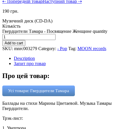
⇠ Попередній товар
Наступний товар ⇢
190
грн.
Музичний диск (CD-DA)
Кількість
Гвердцители Тамара - Посвящение Женщине quantity
Add to cart
SKU:
mnrc003279
Category:
- Pop
Tag:
MOON records
Description
Запит про товар
Про цей товар:
Усі товари: Гвердцители Тамара
Баллады на стихи Марины Цветаевой. Музыка Тамары
Гвердцители.
Трэк-лист:
1. Увертюра