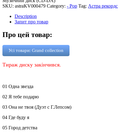
Музичний диск (CD-DA)
SKU:
astraKV000479
Category:
- Pop
Tag:
Астра рекордс
Description
Запит про товар
Про цей товар:
Усі товари: Grand collection
Тираж диску закінчився.
01 Одна звезда
02 Я тебе подарю
03 Она не твоя (Дуэт с Г.Лепсом)
04 Где буду я
05 Город детства