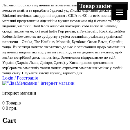
Товар закінчився
Ласкаво просимо в музичний інтернет-магазин “Два меломани”. У нас Ви
зможете знайти та придбати будь-які українські ліцензійні диски CD, DVD,
Вінілові платівки; закордонні видання з США та ЄС на всіх носіях. В
магазині представлена ліцензійна музика незалежно від її стилю та року
видання, класичні Hard Rock альбоми знаходять собі місце на нашому
складі так же легко, як і нові Indie Pop релізи, а Psychedelic Rock від лейбла
Robustfellow лежить по сусідству з усіма останніми релізами української
попсцени – Onuka, The Hardkiss, Monatik, Бумбокс, Океан Ельзи, Скрябін,
тощо. Ви завжди можете звертатись до нас із запитанням щодо замовлення
музичних видань, які відсутні на сторінці, та ми додамо всі зусилля, щоб
знайти потрібний диск чи платівку. Замовлення відправляємо по всій
Україні (Харків, Львів, Дніпро, Одеса), у Києві працює доставляння
кур’єром та самовивіз, також можна отримати замовлення майже у любій
точці світу. Слухайте якісну музику, гарного дня!
Login
/
Реєстрація
інтернет магазин
0
Товарів
0
0
грн.
Cart