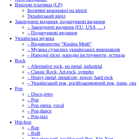
Вінілові платівки (LP)
Іноземні виконавці на вінілі
Український вініл
Закордонні видання, подарункові видання
– Закордонні видання (EU, USA, …)
– Подарункові видання
Українська музика
– Видавництво “Країна Мрій”
– Музика сучасних українських виконавців
– Народні пісні, народні інструменти, естрада
Rock
– Alternative rock, nu metal, industrial
– Classic Rock, Art-rock, sympho
– Heavy metal, metalcore, power, hard rock
– Український рок, російськомовний рок, панк, ска
Pop
– Disco,retro
– Pop
– Pop opera, vocal
– Pop,dance
– Pop,jazz
Hip-hop
– Rap
– RnB
– Український, російський Реп, Хіп-Хоп