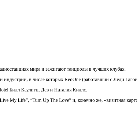
 радиостанциях мира и зажигают танцполы в лучших клубах.
й индустрии, в числе которых RedOne (работавший с Леди Гагой
otel Билл Каулитц, Дев и Наталия Киллс.
Live My Life”, “Turn Up The Love” и, конечно же, «визитная карт