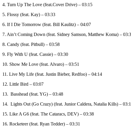
4.
Turn Up The Love (feat.Cover Drive) – 03:15
5.
Flossy (feat. Kay) – 03:33
6.
If I Die Tomorrow (feat. Bill Kaulitz) – 04:07
7.
Ain’t Coming Down (feat. Sidney Samson, Matthew Koma) – 03:
8.
Candy (feat. Pitbull) – 03:58
9.
Fly With U (feat. Cassie) – 03:30
10.
Show Me Love (feat. Alvaro) – 03:51
11.
Live My Life (feat. Justin Bieber, Redfoo) – 04:14
12.
Little Bird – 03:07
13.
Basshead (feat. YG) – 03:48
14.
Lights Out (Go Crazy) (feat. Junior Caldera, Natalia Kills) – 03:
15.
Like A G6 (feat. The Cataracs, DEV) – 03:38
16.
Rocketeer (feat. Ryan Tedder) – 03:31