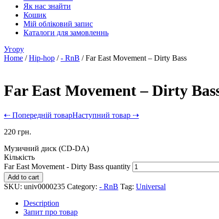
Як нас знайти
Кошик
Мій обліковий запис
Каталоги для замовленнь
Угору
Home
/
Hip-hop
/
- RnB
/ Far East Movement – Dirty Bass
Far East Movement – Dirty Bas
⇠ Попередній товар
Наступний товар ⇢
220
грн.
Музичний диск (CD-DA)
Кількість
Far East Movement - Dirty Bass quantity
Add to cart
SKU:
univ0000235
Category:
- RnB
Tag:
Universal
Description
Запит про товар