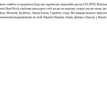
те знайти та придбати будь-які українські ліцензійні диски CD, DVD, Вінілові
чні Hard Rock альбоми знаходять собі місце на нашому складі так же легко, як і
kiss, Monatik, Бумбокс, Океан Ельзи, Скрябін, тощо. Ви завжди можете звертат
Замовлення відправляємо по всій Україні (Харків, Львів, Дніпро, Одеса), у Киє