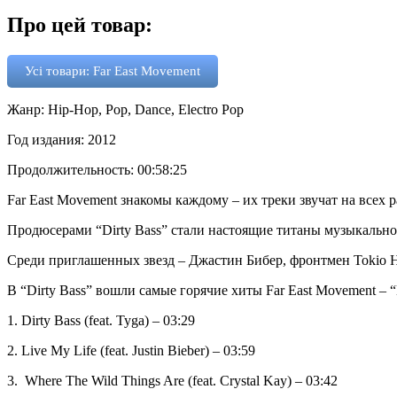
Про цей товар:
Усі товари: Far East Movement
Жанр: Hip-Hop, Pop, Dance, Electro Pop
Год издания: 2012
Продолжительность: 00:58:25
Far East Movement знакомы каждому – их треки звучат на всех
Продюсерами “Dirty Bass” стали настоящие титаны музыкально
Среди приглашенных звезд – Джастин Бибер, фронтмен Tokio H
В “Dirty Bass” вошли самые горячие хиты Far East Movement – “
1.
Dirty Bass (feat. Tyga) – 03:29
2.
Live My Life (feat. Justin Bieber) – 03:59
3.
Where The Wild Things Are (feat. Crystal Kay) – 03:42