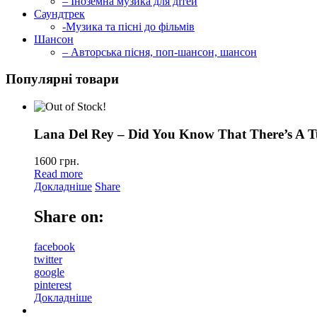
– Іноземна музика для дітей
Саундтрек
-Музика та пісні до фільмів
Шансон
– Авторська пісня, поп-шансон, шансон
Популярні товари
Lana Del Rey – Did You Know That There’s A T
1600
грн.
Read more
Докладніше
Share
Share on:
facebook
twitter
google
pinterest
Докладніше