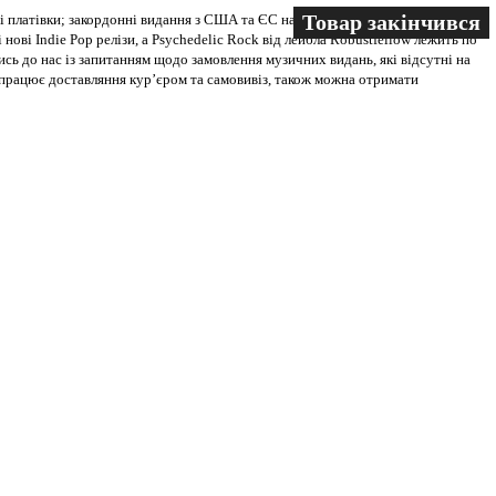
Товар закінчився
Товар закінчився
 платівки; закордонні видання з США та ЄС на всіх носіях. В магазині
 нові Indie Pop релізи, а Psychedelic Rock від лейбла Robustfellow лежить по
ись до нас із запитанням щодо замовлення музичних видань, які відсутні на
ві працює доставляння кур’єром та самовивіз, також можна отримати