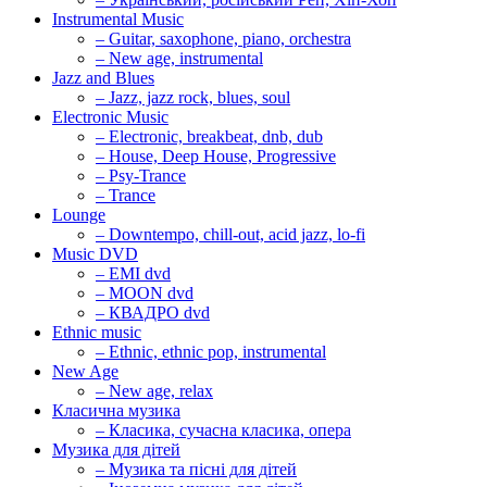
Instrumental Music
– Guitar, saxophone, piano, orchestra
– New age, instrumental
Jazz and Blues
– Jazz, jazz rock, blues, soul
Electronic Music
– Electronic, breakbeat, dnb, dub
– House, Deep House, Progressive
– Psy-Trance
– Trance
Lounge
– Downtempo, chill-out, acid jazz, lo-fi
Music DVD
– EMI dvd
– MOON dvd
– КВАДРО dvd
Ethnic music
– Ethnic, ethnic pop, instrumental
New Age
– New age, relax
Класична музика
– Класика, сучасна класика, опера
Музика для дітей
– Музика та пісні для дітей