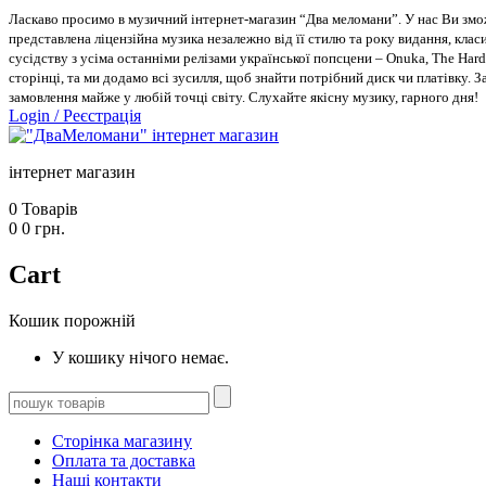
Ласкаво просимо в музичний інтернет-магазин “Два меломани”. У нас Ви зможе
представлена ліцензійна музика незалежно від її стилю та року видання, класи
сусідству з усіма останніми релізами української попсцени – Onuka, The Hard
сторінці, та ми додамо всі зусилля, щоб знайти потрібний диск чи платівку. 
замовлення майже у любій точці світу. Слухайте якісну музику, гарного дня!
Login
/
Реєстрація
інтернет магазин
0
Товарів
0
0
грн.
Cart
Кошик порожній
У кошику нічого немає.
Сторінка магазину
Оплата та доставка
Наші контакти