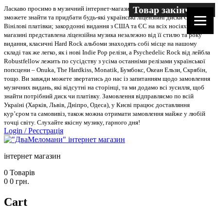
Товар закінчився
Ласкаво просимо в музичний інтернет-магазин “Два меломани”. У нас Ви
зможете знайти та придбати будь-які українські ліцензійні диски CD, DVD,
Вінілові платівки; закордонні видання з США та ЄС на всіх носіях. В
магазині представлена ліцензійна музика незалежно від її стилю та року
видання, класичні Hard Rock альбоми знаходять собі місце на нашому
складі так же легко, як і нові Indie Pop релізи, а Psychedelic Rock від лейбла
Robustfellow лежить по сусідству з усіма останніми релізами української
попсцени – Onuka, The Hardkiss, Monatik, Бумбокс, Океан Ельзи, Скрябін,
тощо. Ви завжди можете звертатись до нас із запитанням щодо замовлення
музичних видань, які відсутні на сторінці, та ми додамо всі зусилля, щоб
знайти потрібний диск чи платівку. Замовлення відправляємо по всій
Україні (Харків, Львів, Дніпро, Одеса), у Києві працює доставляння
кур’єром та самовивіз, також можна отримати замовлення майже у любій
точці світу. Слухайте якісну музику, гарного дня!
Login
/
Реєстрація
інтернет магазин
0
Товарів
0
0
грн.
Cart