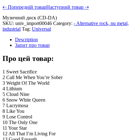
⇠ Попередній товар
Наступний товар ⇢
Музичний диск (CD-DA)
SKU:
univ_import00046
Category:
- Alternative rock, nu metal,
industrial
Tag:
Universal
Description
Запит про товар
Про цей товар:
1 Sweet Sacrifice
2 Call Me When You’re Sober
3 Weight Of The World
4 Lithium
5 Cloud Nine
6 Snow White Queen
7 Lacrymosa
8 Like You
9 Lose Control
10 The Only One
11 Your Star
12 All That I’m Living For
13 Good Enough