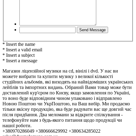
* Insert the name
* Insert a valid email
* Insert a subject
* Insert a message
Магазин ліцензійної музики на cd, вінілі і dvd. У нас ви
можете вибрати та купити музику з великої кількості
студійних альбомів, які виходять на найвідоміших українських
лейблів та імпортних видань. Обраний Вами товар може бути
доставлений кур'єром по Києву, якщо замовлення по Україні,
то воно буде відповідним чином упаковано і відправлено
Новою Поштою чи УкрПоштою, на Ваш вибір. Ми продаємо
тільки якісну продукцію, яка буде радувати вас ще довгий час
після придбання. Два меломани за відкрите спілкування -
телефонуйте нам з будь-якого питання щодо продукції чи
нашої роботи.
+380970286049 +380666629992 +380634285022