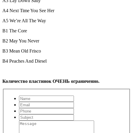
A3
Lay Down Sally
A4
Next Time You See Her
A5
We’re All The Way
B1
The Core
B2
May You Never
B3
Mean Old Frisco
B4
Peaches And Diesel
Количество пластинок ОЧЕНЬ ограниченно.