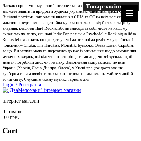
Товар закінчився
Ласкаво просимо в музичний інтернет-магазин “Два меломани”. У нас Ви
зможете знайти та придбати будь-які українські ліцензійні диски CD, DVD,
Вінілові платівки; закордонні видання з США та ЄС на всіх носіях. В
магазині представлена ліцензійна музика незалежно від її стилю та року
видання, класичні Hard Rock альбоми знаходять собі місце на нашому
складі так же легко, як і нові Indie Pop релізи, а Psychedelic Rock від лейбла
Robustfellow лежить по сусідству з усіма останніми релізами української
попсцени – Onuka, The Hardkiss, Monatik, Бумбокс, Океан Ельзи, Скрябін,
тощо. Ви завжди можете звертатись до нас із запитанням щодо замовлення
музичних видань, які відсутні на сторінці, та ми додамо всі зусилля, щоб
знайти потрібний диск чи платівку. Замовлення відправляємо по всій
Україні (Харків, Львів, Дніпро, Одеса), у Києві працює доставляння
кур’єром та самовивіз, також можна отримати замовлення майже у любій
точці світу. Слухайте якісну музику, гарного дня!
Login
/
Реєстрація
інтернет магазин
0
Товарів
0
0
грн.
Cart