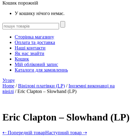
Кошик порожній
У кошику нічого немає.
Сторінка магазину
Оплата та доставка
Наші контакти
Як нас знайти
Кошик
Мій обліковий запис
Каталоги для замовленнь
Угору
Home
/
Вінілові платівки (LP)
/
Іноземні виконавці на
вінілі
/ Eric Clapton – Slowhand (LP)
Eric Clapton – Slowhand (LP)
⇠ Попередній товар
Наступний товар ⇢