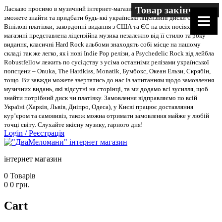
Товар закінчився
Ласкаво просимо в музичний інтернет-магазин “Два меломани”. У нас Ви
зможете знайти та придбати будь-які українські ліцензійні диски CD, DVD,
Вінілові платівки; закордонні видання з США та ЄС на всіх носіях. В
магазині представлена ліцензійна музика незалежно від її стилю та року
видання, класичні Hard Rock альбоми знаходять собі місце на нашому
складі так же легко, як і нові Indie Pop релізи, а Psychedelic Rock від лейбла
Robustfellow лежить по сусідству з усіма останніми релізами української
попсцени – Onuka, The Hardkiss, Monatik, Бумбокс, Океан Ельзи, Скрябін,
тощо. Ви завжди можете звертатись до нас із запитанням щодо замовлення
музичних видань, які відсутні на сторінці, та ми додамо всі зусилля, щоб
знайти потрібний диск чи платівку. Замовлення відправляємо по всій
Україні (Харків, Львів, Дніпро, Одеса), у Києві працює доставляння
кур’єром та самовивіз, також можна отримати замовлення майже у любій
точці світу. Слухайте якісну музику, гарного дня!
Login
/
Реєстрація
інтернет магазин
0
Товарів
0
0
грн.
Cart