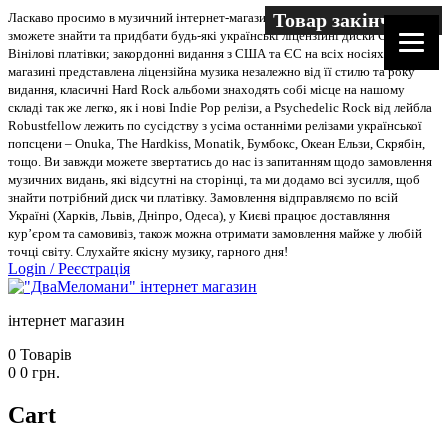
Товар закінчився
Ласкаво просимо в музичний інтернет-магазин “Два меломани”. У нас Ви
зможете знайти та придбати будь-які українські ліцензійні диски CD, DVD,
Вінілові платівки; закордонні видання з США та ЄС на всіх носіях. В
магазині представлена ліцензійна музика незалежно від її стилю та року
видання, класичні Hard Rock альбоми знаходять собі місце на нашому
складі так же легко, як і нові Indie Pop релізи, а Psychedelic Rock від лейбла
Robustfellow лежить по сусідству з усіма останніми релізами української
попсцени – Onuka, The Hardkiss, Monatik, Бумбокс, Океан Ельзи, Скрябін,
тощо. Ви завжди можете звертатись до нас із запитанням щодо замовлення
музичних видань, які відсутні на сторінці, та ми додамо всі зусилля, щоб
знайти потрібний диск чи платівку. Замовлення відправляємо по всій
Україні (Харків, Львів, Дніпро, Одеса), у Києві працює доставляння
кур’єром та самовивіз, також можна отримати замовлення майже у любій
точці світу. Слухайте якісну музику, гарного дня!
Login
/
Реєстрація
інтернет магазин
0
Товарів
0
0
грн.
Cart