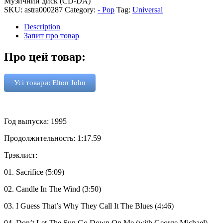
Музичний диск (CD-DA)
SKU:
astra000287
Category:
- Pop
Tag:
Universal
Description
Запит про товар
Про цей товар:
Усі товари: Elton John
Год выпуска: 1995
Продолжительность: 1:17.59
Трэклист:
01. Sacrifice (5:09)
02. Candle In The Wind (3:50)
03. I Guess That’s Why They Call It The Blues (4:46)
04. Don’t Let The Sun Go Down On Me (with George Michael)