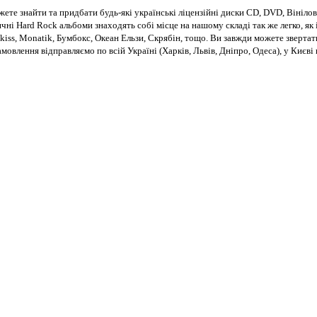
те знайти та придбати будь-які українські ліцензійні диски CD, DVD, Вінілові
чні Hard Rock альбоми знаходять собі місце на нашому складі так же легко, як і
kiss, Monatik, Бумбокс, Океан Ельзи, Скрябін, тощо. Ви завжди можете звертат
Замовлення відправляємо по всій Україні (Харків, Львів, Дніпро, Одеса), у Киє