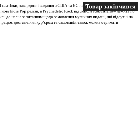
Товар закінчився
Товар закінчився
Товар закінчився
 платівки; закордонні видання з США та ЄС на всіх носіях. В магазині
 нові Indie Pop релізи, а Psychedelic Rock від лейбла Robustfellow лежить по
ись до нас із запитанням щодо замовлення музичних видань, які відсутні на
ві працює доставляння кур’єром та самовивіз, також можна отримати