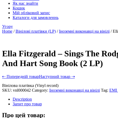
Як нас знайти
Кошик
Мій обліковий запис
Каталоги для замовленнь
Угору
Home
/
Вінілові платівки (LP)
/
Іноземні виконавці на вінілі
/ El
Ella Fitzgerald – Sings The Rod
And Hart Song Book (2 LP)
⇠ Попередній товар
Наступний товар ⇢
Вінілова платівка (Vinyl record)
SKU:
vnl000042
Category:
Іноземні виконавці на вінілі
Tag:
EMI
Description
Запит про товар
Про цей товар: