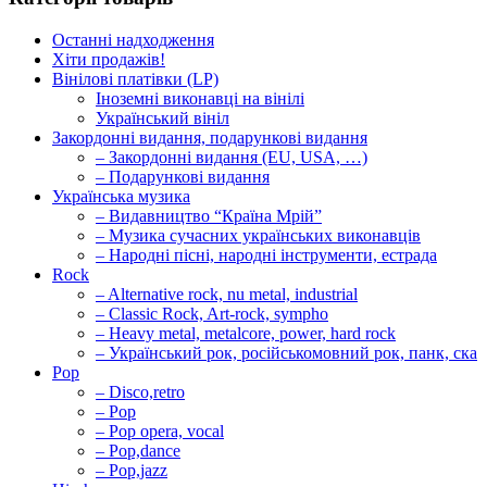
Останні надходження
Хіти продажів!
Вінілові платівки (LP)
Іноземні виконавці на вінілі
Український вініл
Закордонні видання, подарункові видання
– Закордонні видання (EU, USA, …)
– Подарункові видання
Українська музика
– Видавництво “Країна Мрій”
– Музика сучасних українських виконавців
– Народні пісні, народні інструменти, естрада
Rock
– Alternative rock, nu metal, industrial
– Classic Rock, Art-rock, sympho
– Heavy metal, metalcore, power, hard rock
– Український рок, російськомовний рок, панк, ска
Pop
– Disco,retro
– Pop
– Pop opera, vocal
– Pop,dance
– Pop,jazz