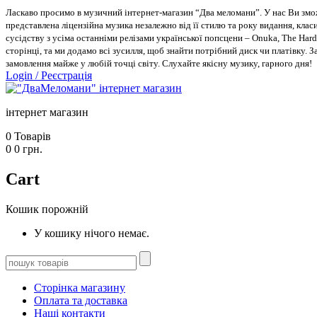
Ласкаво просимо в музичний інтернет-магазин “Два меломани”. У нас Ви зможе
представлена ліцензійна музика незалежно від її стилю та року видання, класи
сусідству з усіма останніми релізами української попсцени – Onuka, The Hard
сторінці, та ми додамо всі зусилля, щоб знайти потрібний диск чи платівку. 
замовлення майже у любій точці світу. Слухайте якісну музику, гарного дня!
Login
/
Реєстрація
інтернет магазин
0
Товарів
0
0
грн.
Cart
Кошик порожній
У кошику нічого немає.
Сторінка магазину
Оплата та доставка
Наші контакти