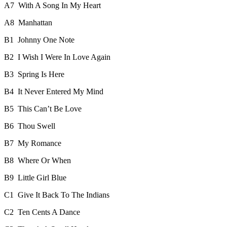
A7
With A Song In My Heart
A8
Manhattan
B1
Johnny One Note
B2
I Wish I Were In Love Again
B3
Spring Is Here
B4
It Never Entered My Mind
B5
This Can’t Be Love
B6
Thou Swell
B7
My Romance
B8
Where Or When
B9
Little Girl Blue
C1
Give It Back To The Indians
C2
Ten Cents A Dance