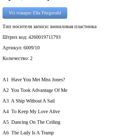
Усі товари: Ella Fitzgerald
Тип носителя записи: виниловая пластинка
Штрих код: 4260019711793
Артикул: 6009/10
Количество: 2
A1
Have You Met Miss Jones?
A2
You Took Advantage Of Me
A3
A Ship Without A Sail
A4
To Keep My Love Alive
A5
Dancing On The Ceiling
A6
The Lady Is A Tramp