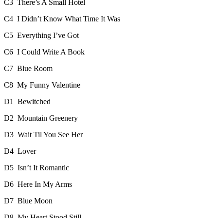
C3
There’s A Small Hotel
C4
I Didn’t Know What Time It Was
C5
Everything I’ve Got
C6
I Could Write A Book
C7
Blue Room
C8
My Funny Valentine
D1
Bewitched
D2
Mountain Greenery
D3
Wait Til You See Her
D4
Lover
D5
Isn’t It Romantic
D6
Here In My Arms
D7
Blue Moon
D8
My Heart Stood Still