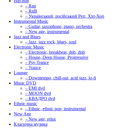
Hip-hop
– Rap
– RnB
– Український, російський Реп, Хіп-Хоп
Instrumental Music
– Guitar, saxophone, piano, orchestra
– New age, instrumental
Jazz and Blues
– Jazz, jazz rock, blues, soul
Electronic Music
– Electronic, breakbeat, dnb, dub
– House, Deep House, Progressive
– Psy-Trance
– Trance
Lounge
– Downtempo, chill-out, acid jazz, lo-fi
Music DVD
– EMI dvd
– MOON dvd
– КВАДРО dvd
Ethnic music
– Ethnic, ethnic pop, instrumental
New Age
– New age, relax
Класична музика