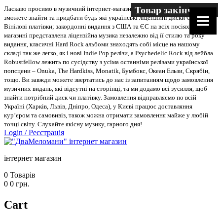
Товар закінчився
Ласкаво просимо в музичний інтернет-магазин “Два меломани”. У нас Ви
зможете знайти та придбати будь-які українські ліцензійні диски CD, DVD,
Вінілові платівки; закордонні видання з США та ЄС на всіх носіях. В
магазині представлена ліцензійна музика незалежно від її стилю та року
видання, класичні Hard Rock альбоми знаходять собі місце на нашому
складі так же легко, як і нові Indie Pop релізи, а Psychedelic Rock від лейбла
Robustfellow лежить по сусідству з усіма останніми релізами української
попсцени – Onuka, The Hardkiss, Monatik, Бумбокс, Океан Ельзи, Скрябін,
тощо. Ви завжди можете звертатись до нас із запитанням щодо замовлення
музичних видань, які відсутні на сторінці, та ми додамо всі зусилля, щоб
знайти потрібний диск чи платівку. Замовлення відправляємо по всій
Україні (Харків, Львів, Дніпро, Одеса), у Києві працює доставляння
кур’єром та самовивіз, також можна отримати замовлення майже у любій
точці світу. Слухайте якісну музику, гарного дня!
Login
/
Реєстрація
інтернет магазин
0
Товарів
0
0
грн.
Cart