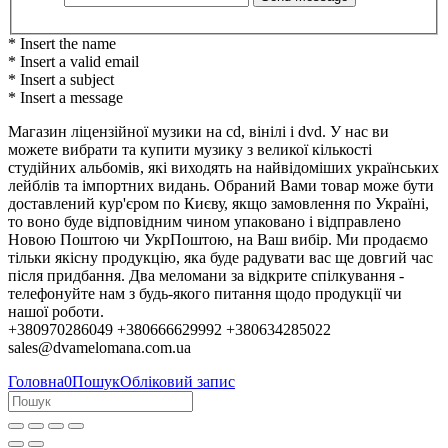
* Insert the name
* Insert a valid email
* Insert a subject
* Insert a message
Магазин ліцензійної музики на cd, вінілі і dvd. У нас ви
можете вибрати та купити музику з великої кількості
студійних альбомів, які виходять на найвідоміших українських
лейблів та імпортних видань. Обраний Вами товар може бути
доставлений кур'єром по Києву, якщо замовлення по Україні,
то воно буде відповідним чином упаковано і відправлено
Новою Поштою чи УкрПоштою, на Ваш вибір. Ми продаємо
тільки якісну продукцію, яка буде радувати вас ще довгий час
після придбання. Два меломани за відкрите спілкування -
телефонуйте нам з будь-якого питання щодо продукції чи
нашої роботи.
+380970286049 +380666629992 +380634285022
sales@dvamelomana.com.ua
Головна
0
Пошук
Обліковий запис
Колеги, партнери та клієнти!