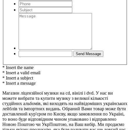
* Insert the name
* Insert a valid email
* Insert a subject
* Insert a message
Магазин ліцензійної музики на cd, вінілі і dvd. У нас ви
можете вибрати та купити музику з великої кількості
студійних альбомів, які виходять на найвідоміших українських
лейблів та імпортних видань. Обраний Вами товар може бути
доставлений кур'єром по Києву, якщо замовлення по Україні,
то воно буде відповідним чином упаковано і відправлено
Новою Поштою чи УкрПоштою, на Ваш вибір. Ми продаємо
тільки якісну продукцію, яка буде радувати вас ще довгий час