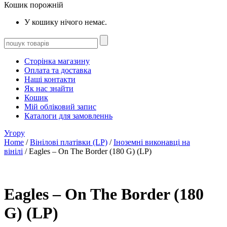
Кошик порожній
У кошику нічого немає.
Сторінка магазину
Оплата та доставка
Наші контакти
Як нас знайти
Кошик
Мій обліковий запис
Каталоги для замовленнь
Угору
Home
/
Вінілові платівки (LP)
/
Іноземні виконавці на
вінілі
/ Eagles – On The Border (180 G) (LP)
Eagles – On The Border (180
G) (LP)