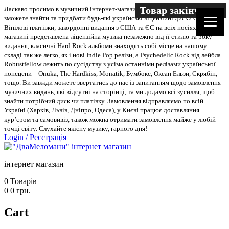
Товар закінчився
Ласкаво просимо в музичний інтернет-магазин “Два меломани”. У нас Ви
зможете знайти та придбати будь-які українські ліцензійні диски CD, DVD,
Вінілові платівки; закордонні видання з США та ЄС на всіх носіях. В
магазині представлена ліцензійна музика незалежно від її стилю та року
видання, класичні Hard Rock альбоми знаходять собі місце на нашому
складі так же легко, як і нові Indie Pop релізи, а Psychedelic Rock від лейбла
Robustfellow лежить по сусідству з усіма останніми релізами української
попсцени – Onuka, The Hardkiss, Monatik, Бумбокс, Океан Ельзи, Скрябін,
тощо. Ви завжди можете звертатись до нас із запитанням щодо замовлення
музичних видань, які відсутні на сторінці, та ми додамо всі зусилля, щоб
знайти потрібний диск чи платівку. Замовлення відправляємо по всій
Україні (Харків, Львів, Дніпро, Одеса), у Києві працює доставляння
кур’єром та самовивіз, також можна отримати замовлення майже у любій
точці світу. Слухайте якісну музику, гарного дня!
Login
/
Реєстрація
інтернет магазин
0
Товарів
0
0
грн.
Cart