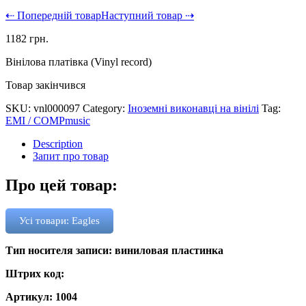
⇠ Попередній товар
Наступний товар ⇢
1182
грн.
Вінілова платівка (Vinyl record)
Товар закінчився
SKU:
vnl000097
Category:
Іноземні виконавці на вінілі
Tag:
EMI / COMPmusic
Description
Запит про товар
Про цей товар:
Усі товари: Eagles
Тип носителя записи: виниловая пластинка
Штрих код:
Артикул: 1004