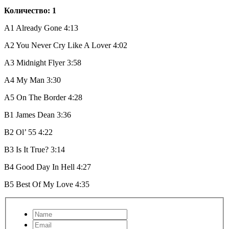
Количество: 1
A1 Already Gone 4:13
A2 You Never Cry Like A Lover 4:02
A3 Midnight Flyer 3:58
A4 My Man 3:30
A5 On The Border 4:28
B1 James Dean 3:36
B2 Ol’ 55 4:22
B3 Is It True? 3:14
B4 Good Day In Hell 4:27
B5 Best Of My Love 4:35