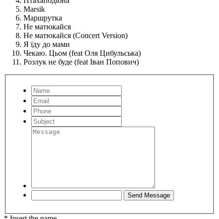
Птахаподібна
Marsik
Маршрутка
Не матюкайся
Не матюкайся (Concert Version)
Я їду до мами
Чекаю. Цьом (feat Оля Цибульська)
Розлук не буде (feat Іван Попович)
* Insert the name