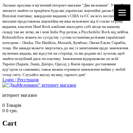
Ласкаво просимо в музичний інтернет-магазин “Два меломани”. У нас Ви
зможете знайти та придбати будь-які українські ліцензійні диски CD, DVD,
Вінілові платівки; закордонні видання з США та ЄС на всіх носіях. В
магазині представлена ліцензійна музика незалежно від її стилю та року
видання, класичні Hard Rock альбоми знаходять собі місце на нашому
складі так же легко, як і нові Indie Pop релізи, а Psychedelic Rock від лейбла
Robustfellow лежить по сусідству з усіма останніми релізами української
попсцени – Onuka, The Hardkiss, Monatik, Бумбокс, Океан Ельзи, Скрябін,
тощо. Ви завжди можете звертатись до нас із запитанням щодо замовлення
музичних видань, які відсутні на сторінці, та ми додамо всі зусилля, щоб
знайти потрібний диск чи платівку. Замовлення відправляємо по всій
Україні (Харків, Львів, Дніпро, Одеса), у Києві працює доставляння
кур’єром та самовивіз, також можна отримати замовлення майже у любій
точці світу. Слухайте якісну музику, гарного дня!
Login
/
Реєстрація
інтернет магазин
0
Товарів
0
0
грн.
Cart