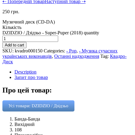
⇠ Попередній товар
Наступний товар ⇢
250
грн.
Музичний диск (CD-DA)
Кількість
DZIDZIO / Дзідзьо - Super-Puper (2018) quantity
Add to cart
SKU:
kvadro000150
Categories:
- Pop
,
- Музика сучасних
українських виконавців
,
Останні надходження
Tag:
Квадро-
Диск
Description
Запит про товар
Про цей товар:
Усі товари: DZIDZIO / Дзідзьо
Банда-Банда
Вихідний
108