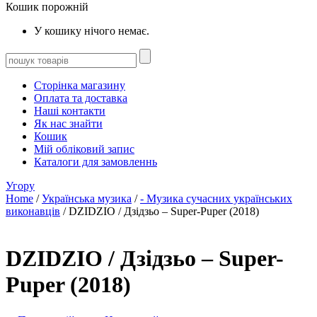
Кошик порожній
У кошику нічого немає.
Сторінка магазину
Оплата та доставка
Наші контакти
Як нас знайти
Кошик
Мій обліковий запис
Каталоги для замовленнь
Угору
Home
/
Українська музика
/
- Музика сучасних українських
виконавців
/ DZIDZIO / Дзідзьо – Super-Puper (2018)
DZIDZIO / Дзідзьо – Super-
Puper (2018)