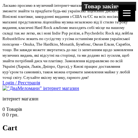
Товар закінчився
Ласкаво просимо в музичний інтернет-магазин “Два меломани”. У нас Ви
зможете знайти та придбати будь-які українські ліцензійні диски CD, DVD,
Вінілові платівки; закордонні видання з США та ЄС на всіх носіях. В
магазині представлена ліцензійна музика незалежно від її стилю та року
видання, класичні Hard Rock альбоми знаходять собі місце на нашому
складі так же легко, як і нові Indie Pop релізи, а Psychedelic Rock від лейбла
Robustfellow лежить по сусідству з усіма останніми релізами української
попсцени – Onuka, The Hardkiss, Monatik, Бумбокс, Океан Ельзи, Скрябін,
тощо. Ви завжди можете звертатись до нас із запитанням щодо замовлення
музичних видань, які відсутні на сторінці, та ми додамо всі зусилля, щоб
знайти потрібний диск чи платівку. Замовлення відправляємо по всій
Україні (Харків, Львів, Дніпро, Одеса), у Києві працює доставляння
кур’єром та самовивіз, також можна отримати замовлення майже у любій
точці світу. Слухайте якісну музику, гарного дня!
Login
/
Реєстрація
інтернет магазин
0
Товарів
0
0
грн.
Cart