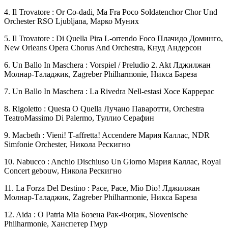
4. Il Trovatore : Or Co-dadi, Ma Fra Poco Soldatenchor Chor Und
Orchester RSO Ljubljana, Марко Муних
5. Il Trovatore : Di Quella Pira L-orrendo Foco Плачидо Доминго,
New Orleans Opera Chorus And Orchestra, Кнуд Андерсон
6. Un Ballo In Maschera : Vorspiel / Preludio 2. Akt Лджилжан
Молнар-Таладжик, Zagreber Philharmonie, Никса Бареза
7. Un Ballo In Maschera : La Rivedra Nell-estasi Хосе Каррерас
8. Rigoletto : Questa O Quella Лучано Паваротти, Orchestra
TeatroMassimo Di Palermo, Туллио Серафин
9. Macbeth : Vieni! T-affretta! Accendere Мария Каллас, NDR
Simfonie Orchester, Никола Рескигно
10. Nabucco : Anchio Dischiuso Un Giorno Мария Каллас, Royal
Concert gebouw, Никола Рескигно
11. La Forza Del Destino : Pace, Pace, Mio Dio! Лджилжан
Молнар-Таладжик, Zagreber Philharmonie, Никса Бареза
12. Aida : O Patria Mia Бозена Рак-Фоцик, Slovenische
Philharmonie, Ханспетер Гмур