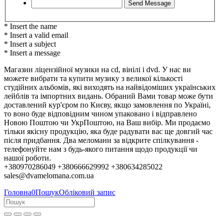
* Insert the name
* Insert a valid email
* Insert a subject
* Insert a message
Магазин ліцензійної музики на cd, вінілі і dvd. У нас ви
можете вибрати та купити музику з великої кількості
студійних альбомів, які виходять на найвідоміших українських
лейблів та імпортних видань. Обраний Вами товар може бути
доставлений кур'єром по Києву, якщо замовлення по Україні,
то воно буде відповідним чином упаковано і відправлено
Новою Поштою чи УкрПоштою, на Ваш вибір. Ми продаємо
тільки якісну продукцію, яка буде радувати вас ще довгий час
після придбання. Два меломани за відкрите спілкування -
телефонуйте нам з будь-якого питання щодо продукції чи
нашої роботи.
+380970286049 +380666629992 +380634285022
sales@dvamelomana.com.ua
Головна
0
Пошук
Обліковий запис