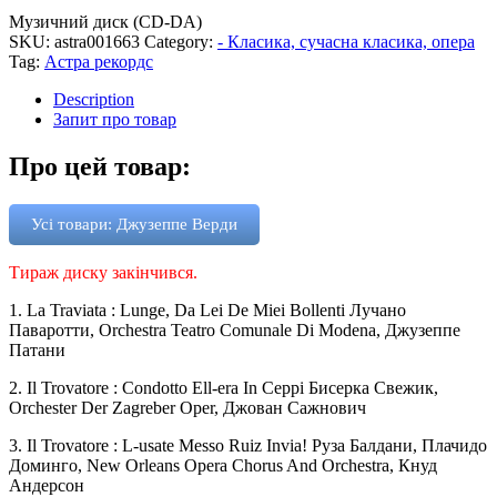
Музичний диск (CD-DA)
SKU:
astra001663
Category:
- Класика, сучасна класика, опера
Tag:
Астра рекордс
Description
Запит про товар
Про цей товар:
Усі товари: Джузеппе Верди
Тираж диску закінчився.
1. La Traviata : Lunge, Da Lei De Miei Bollenti Лучано
Паваротти, Orchestra Teatro Comunale Di Modena, Джузеппе
Патани
2. Il Trovatore : Condotto Ell-era In Ceppi Бисерка Свежик,
Orchester Der Zagreber Oper, Джован Сажнович
3. Il Trovatore : L-usate Messo Ruiz Invia! Руза Балдани, Плачидо
Доминго, New Orleans Opera Chorus And Orchestra, Кнуд
Андерсон