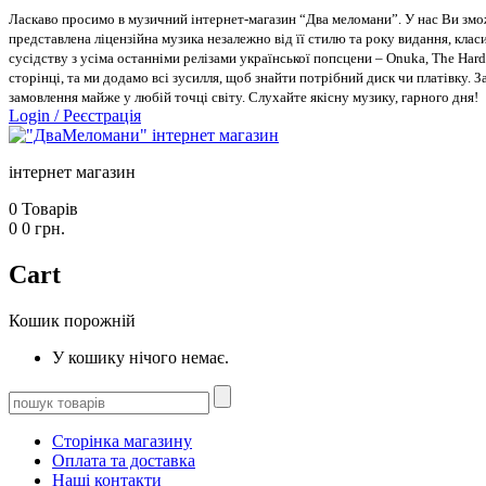
Ласкаво просимо в музичний інтернет-магазин “Два меломани”. У нас Ви зможе
представлена ліцензійна музика незалежно від її стилю та року видання, класи
сусідству з усіма останніми релізами української попсцени – Onuka, The Hard
сторінці, та ми додамо всі зусилля, щоб знайти потрібний диск чи платівку. 
замовлення майже у любій точці світу. Слухайте якісну музику, гарного дня!
Login
/
Реєстрація
інтернет магазин
0
Товарів
0
0
грн.
Cart
Кошик порожній
У кошику нічого немає.
Сторінка магазину
Оплата та доставка
Наші контакти