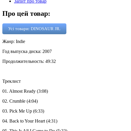
Запит про товар
Про цей товар:
Усі товари: DINOSAUR JR.
Жанр: Indie
Год выпуска диска: 2007
Продолжительность: 49:32
Треклист
01. Almost Ready (3:08)
02. Crumble (4:04)
03. Pick Me Up (6:33)
04. Back to Your Heart (4:31)
05. This Is All I Came to Do (5:22)