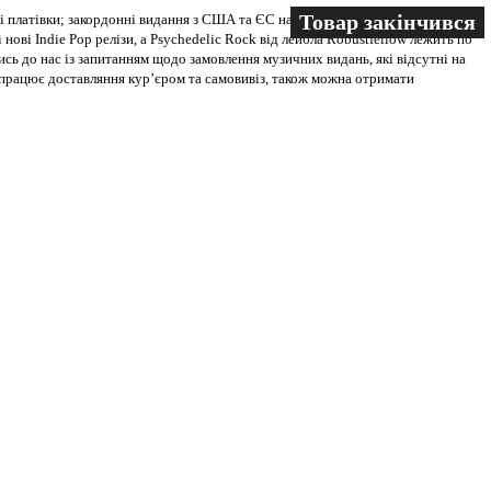
Товар закінчився
Товар закінчився
 платівки; закордонні видання з США та ЄС на всіх носіях. В магазині
 нові Indie Pop релізи, а Psychedelic Rock від лейбла Robustfellow лежить по
ись до нас із запитанням щодо замовлення музичних видань, які відсутні на
ві працює доставляння кур’єром та самовивіз, також можна отримати