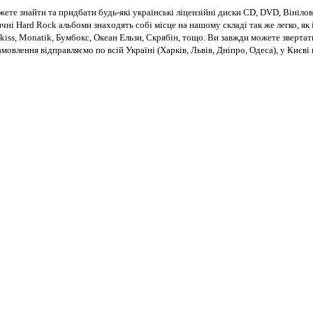
те знайти та придбати будь-які українські ліцензійні диски CD, DVD, Вінілові
чні Hard Rock альбоми знаходять собі місце на нашому складі так же легко, як і
kiss, Monatik, Бумбокс, Океан Ельзи, Скрябін, тощо. Ви завжди можете звертат
Замовлення відправляємо по всій Україні (Харків, Львів, Дніпро, Одеса), у Киє