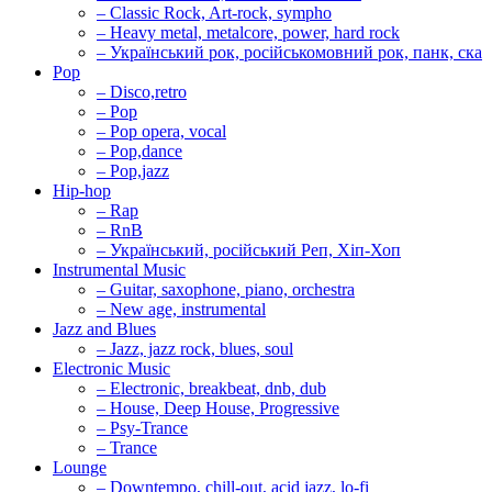
– Classic Rock, Art-rock, sympho
– Heavy metal, metalcore, power, hard rock
– Український рок, російськомовний рок, панк, ска
Pop
– Disco,retro
– Pop
– Pop opera, vocal
– Pop,dance
– Pop,jazz
Hip-hop
– Rap
– RnB
– Український, російський Реп, Хіп-Хоп
Instrumental Music
– Guitar, saxophone, piano, orchestra
– New age, instrumental
Jazz and Blues
– Jazz, jazz rock, blues, soul
Electronic Music
– Electronic, breakbeat, dnb, dub
– House, Deep House, Progressive
– Psy-Trance
– Trance
Lounge
– Downtempo, chill-out, acid jazz, lo-fi