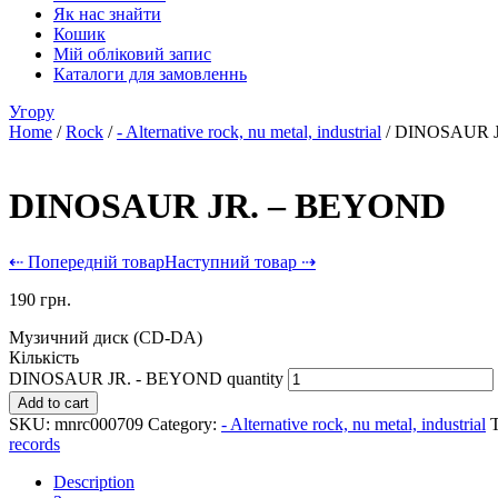
Як нас знайти
Кошик
Мій обліковий запис
Каталоги для замовленнь
Угору
Home
/
Rock
/
- Alternative rock, nu metal, industrial
/ DINOSAUR 
DINOSAUR JR. – BEYOND
⇠ Попередній товар
Наступний товар ⇢
190
грн.
Музичний диск (CD-DA)
Кількість
DINOSAUR JR. - BEYOND quantity
Add to cart
SKU:
mnrc000709
Category:
- Alternative rock, nu metal, industrial
records
Description