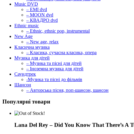
Music DVD
– EMI dvd
– MOON dvd
– КВАДРО dvd
Ethnic music
– Ethnic, ethnic pop, instrumental
New Age
– New age, relax
Класична музика
– Класика, сучасна класика, опера
Музика для дітей
– Музика та пісні для дітей
– Іноземна музика для дітей
Саундтрек
-Музика та пісні до фільмів
Шансон
– Авторська пісня, поп-шансон, шансон
Популярні товари
Lana Del Rey – Did You Know That There’s A T