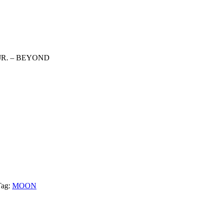
JR. – BEYOND
Tag:
MOON