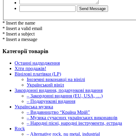
* Insert the name
* Insert a valid email
* Insert a subject
* Insert a message
Категорії товарів
Останні надходження
Хіти продажів!
Вінілові платівки (LP)
Іноземні виконавці на вінілі
Український вініл
Закордонні видання, подарункові видання
– Закордонні видання (EU, USA, …)
– Подарункові видання
Українська музика
– Видавництво “Країна Мрій”
– Музика сучасних українських виконавців
– Народні пісні, народні інструменти, естрада
Rock
– Alternative rock, nu metal, industrial