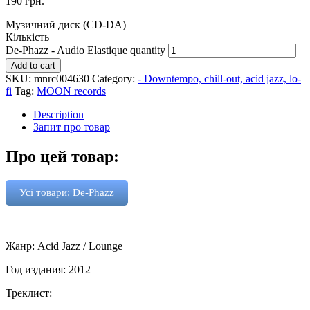
190
грн.
Музичний диск (CD-DA)
Кількість
De-Phazz - Audio Elastique quantity
Add to cart
SKU:
mnrc004630
Category:
- Downtempo, chill-out, acid jazz, lo-
fi
Tag:
MOON records
Description
Запит про товар
Про цей товар:
Усі товари: De-Phazz
Жанр: Acid Jazz / Lounge
Год издания: 2012
Треклист: