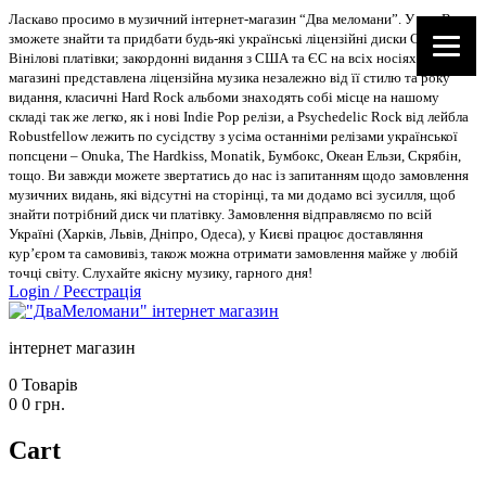
Ласкаво просимо в музичний інтернет-магазин “Два меломани”. У нас Ви
зможете знайти та придбати будь-які українські ліцензійні диски CD, DVD,
Вінілові платівки; закордонні видання з США та ЄС на всіх носіях. В
магазині представлена ліцензійна музика незалежно від її стилю та року
видання, класичні Hard Rock альбоми знаходять собі місце на нашому
складі так же легко, як і нові Indie Pop релізи, а Psychedelic Rock від лейбла
Robustfellow лежить по сусідству з усіма останніми релізами української
попсцени – Onuka, The Hardkiss, Monatik, Бумбокс, Океан Ельзи, Скрябін,
тощо. Ви завжди можете звертатись до нас із запитанням щодо замовлення
музичних видань, які відсутні на сторінці, та ми додамо всі зусилля, щоб
знайти потрібний диск чи платівку. Замовлення відправляємо по всій
Україні (Харків, Львів, Дніпро, Одеса), у Києві працює доставляння
кур’єром та самовивіз, також можна отримати замовлення майже у любій
точці світу. Слухайте якісну музику, гарного дня!
Login
/
Реєстрація
інтернет магазин
0
Товарів
0
0
грн.
Cart