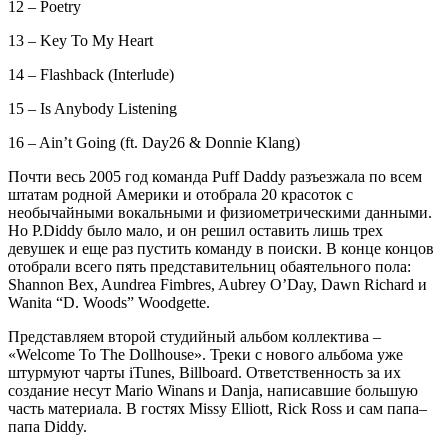
12 – Poetry
13 – Key To My Heart
14 – Flashback (Interlude)
15 – Is Anybody Listening
16 – Ain’t Going (ft. Day26 & Donnie Klang)
Почти весь 2005 год команда Puff Daddy разъезжала по всем
штатам родной Америки и отобрала 20 красоток с
необычайными вокальными и физиометрическими данными.
Но P.Diddy было мало, и он решил оставить лишь трех
девушек и еще раз пустить команду в поиски. В конце концов
отобрали всего пять представительниц обаятельного пола:
Shannon Bex, Aundrea Fimbres, Aubrey O’Day, Dawn Richard и
Wanita “D. Woods” Woodgette.
Представляем второй студийный альбом коллектива –
«Welcome To The Dollhouse». Треки с нового альбома уже
штурмуют чарты iTunes, Billboard. Ответственность за их
создание несут Mario Winans и Danja, написавшие большую
часть материала. В гостях Missy Elliott, Rick Ross и сам папа–
папа Diddy.