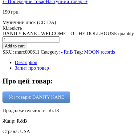
⇠ Попередній товар
Наступний товар ⇢
190
грн.
Музичний диск (CD-DA)
Кількість
DANITY KANE - WELCOME TO THE DOLLHOUSE quantity
Add to cart
SKU:
mnrc000611
Category:
- RnB
Tag:
MOON records
Description
Запит про товар
Про цей товар:
Усі товари: DANITY KANE
Продолжительность: 56:13
Жанр: R&B
Страна: USA