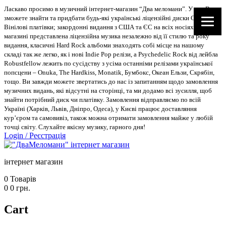
Ласкаво просимо в музичний інтернет-магазин “Два меломани”. У нас Ви
зможете знайти та придбати будь-які українські ліцензійні диски CD, DVD,
Вінілові платівки; закордонні видання з США та ЄС на всіх носіях. В
магазині представлена ліцензійна музика незалежно від її стилю та року
видання, класичні Hard Rock альбоми знаходять собі місце на нашому
складі так же легко, як і нові Indie Pop релізи, а Psychedelic Rock від лейбла
Robustfellow лежить по сусідству з усіма останніми релізами української
попсцени – Onuka, The Hardkiss, Monatik, Бумбокс, Океан Ельзи, Скрябін,
тощо. Ви завжди можете звертатись до нас із запитанням щодо замовлення
музичних видань, які відсутні на сторінці, та ми додамо всі зусилля, щоб
знайти потрібний диск чи платівку. Замовлення відправляємо по всій
Україні (Харків, Львів, Дніпро, Одеса), у Києві працює доставляння
кур’єром та самовивіз, також можна отримати замовлення майже у любій
точці світу. Слухайте якісну музику, гарного дня!
Login
/
Реєстрація
інтернет магазин
0
Товарів
0
0
грн.
Cart