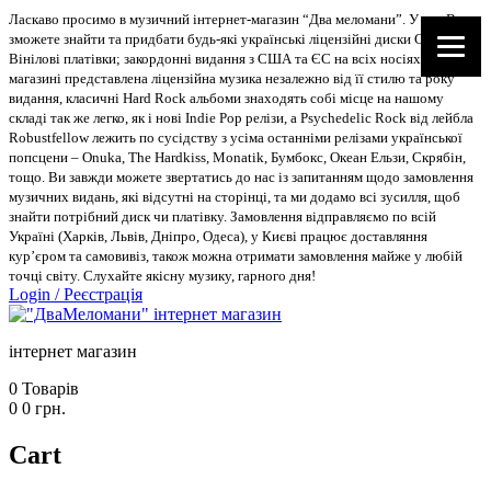
Ласкаво просимо в музичний інтернет-магазин “Два меломани”. У нас Ви
зможете знайти та придбати будь-які українські ліцензійні диски CD, DVD,
Вінілові платівки; закордонні видання з США та ЄС на всіх носіях. В
магазині представлена ліцензійна музика незалежно від її стилю та року
видання, класичні Hard Rock альбоми знаходять собі місце на нашому
складі так же легко, як і нові Indie Pop релізи, а Psychedelic Rock від лейбла
Robustfellow лежить по сусідству з усіма останніми релізами української
попсцени – Onuka, The Hardkiss, Monatik, Бумбокс, Океан Ельзи, Скрябін,
тощо. Ви завжди можете звертатись до нас із запитанням щодо замовлення
музичних видань, які відсутні на сторінці, та ми додамо всі зусилля, щоб
знайти потрібний диск чи платівку. Замовлення відправляємо по всій
Україні (Харків, Львів, Дніпро, Одеса), у Києві працює доставляння
кур’єром та самовивіз, також можна отримати замовлення майже у любій
точці світу. Слухайте якісну музику, гарного дня!
Login
/
Реєстрація
інтернет магазин
0
Товарів
0
0
грн.
Cart