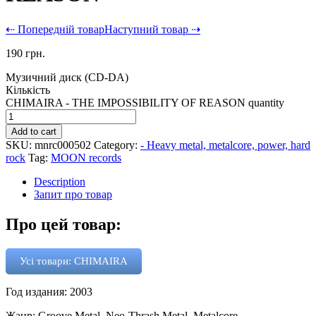
⇠ Попередній товар
Наступний товар ⇢
190
грн.
Музичний диск (CD-DA)
Кількість
CHIMAIRA - THE IMPOSSIBILITY OF REASON quantity
Add to cart
SKU:
mnrc000502
Category:
- Heavy metal, metalcore, power, hard
rock
Tag:
MOON records
Description
Запит про товар
Про цей товар:
Усі товари: CHIMAIRA
Год издания: 2003
Жанр: Groove Metal, Neo-Thrash Metal, Metalcore